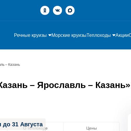
Речные круизы
Морские круизы
Теплоходы
Акции
ль – Казань
азань – Ярославль – Казань» 
 до 31 Августа
О теплоходе
Цены