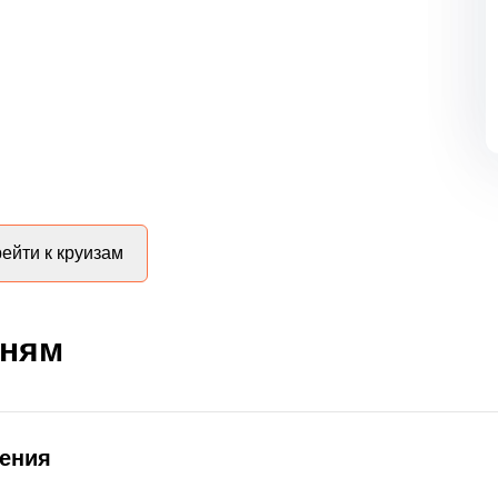
ейти к круизам
дням
ления