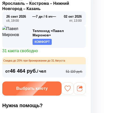
Ярославль
–
Кострома
–
Нижний
Новгород
–
Казань
—
—
26 сент 2026
7 дн / 6 нч
02 окт 2026
сб, 19:00
пт, 13:00
Теплоход «Павел
Миронов»
КОМФОРТ
31 каюта свободно
Скидка до 20% при бронировании до 31 Августа
46 464 руб.
от
/ чел
51 110 руб.
Выбрать каюту
Нужна помощь?