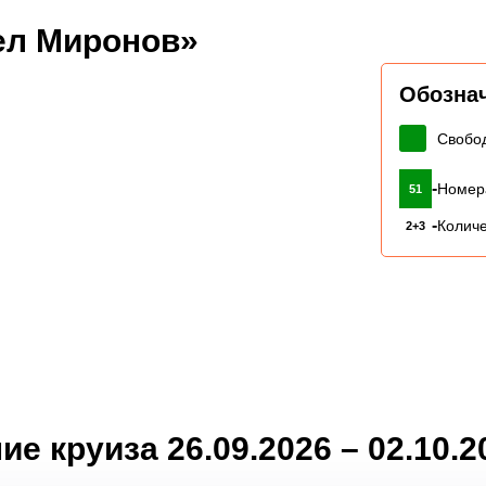
ел Миронов»
Обозна
Свобо
-
Номер
51
-
Количе
2+3
е круиза 26.09.2026 – 02.10.