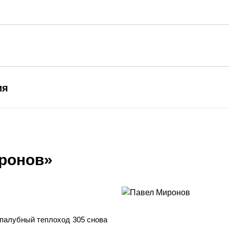
ия
иронов»
палубный теплоход 305 снова