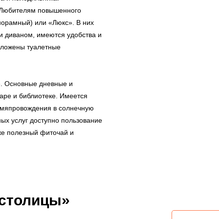
 Любителям повышенного
норамный) или «Люкс». В них
и диваном, имеются удобства и
дложены туалетные
е. Основные дневные и
аре и библиотеке. Имеется
ремяпровождения в солнечную
ных услуг доступно пользование
кже полезный фиточай и
 столицы»