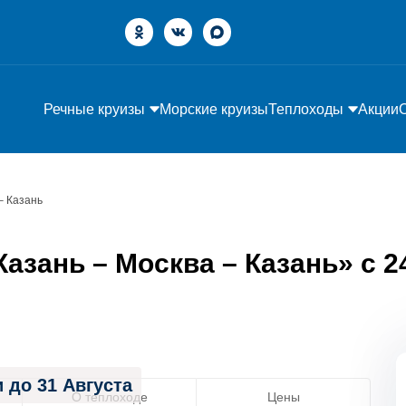
Речные круизы
Морские круизы
Теплоходы
Акции
– Казань
азань – Москва – Казань» с 24
 до 31 Августа
О теплоходе
Цены