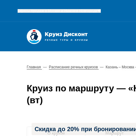
Офисы продаж в Москве и Нижнем Новгороде
Главная
—
Расписание речных круизов
—
Казань – Москва 
Круиз по маршруту — «К
(вт)
Скидка до 20% при бронировании
О круизе
Маршрут