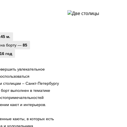
.45 м.
 на борту —
85
16 год
овершить увлекательное
воспользоваться
м столицам – Санкт-Петербургу
 борт выполнен в тематике
остопримечательностей
ении кают и интерьеров.
нные каюты, в которых есть
а и холодильника.