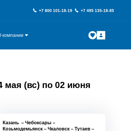
+7 800 101-18-19
+7 495 135-18-85
О компании
 мая (вс) по 02 июня
Казань
–
Чебоксары
–
Козьмодемьянск
–
Чкаловск
–
Тутаев
–