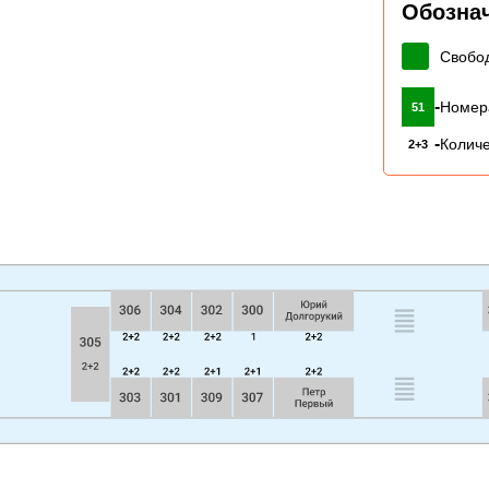
Обозна
Свобо
-
Номер
51
-
Количе
2+3