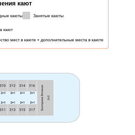
чения кают
дные каюты
Занятые каюты
а кают
ство мест в каюте + дополнительные места в каюте