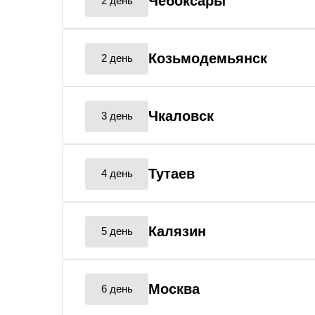
Чебоксары
2 день
Козьмодемьянск
2 день
Чкаловск
3 день
Тутаев
4 день
Калязин
5 день
Москва
6 день