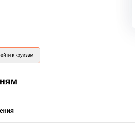
ейти к круизам
дням
ления