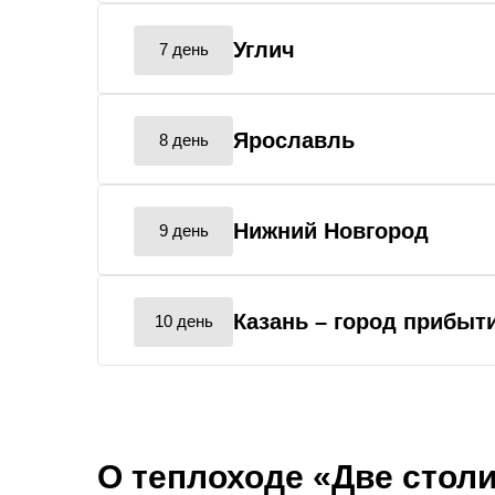
Углич
7 день
Ярославль
8 день
Нижний Новгород
9 день
Казань
– город прибыт
10 день
О теплоходе «Две стол