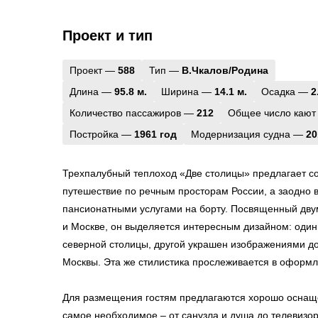
Проект и тип
Проект —
588
Тип —
В.Чкалов/Родина
Длина —
95.8 м.
Ширина —
14.1 м.
Осадка —
2
Количество пассажиров —
212
Общее число кают
Постройка —
1961 год
Модернизация судна —
20
Трехпалубный теплоход «Две столицы» предлагает с
путешествие по речным просторам России, а заодно 
пансионатными услугами на борту. Посвященный дву
и Москве, он выделяется интересным дизайном: один
северной столицы, другой украшен изображениями д
Москвы. Эта же стилистика прослеживается в оформл
Для размещения гостям предлагаются хорошо оснаще
самое необходимое – от санузла и душа до телевизор