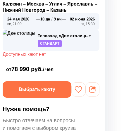
Калязин
–
Москва
–
Углич
–
Ярославль
–
Нижний Новгород
–
Казань
—
—
24 мая 2026
10 дн / 9 нч
02 июня 2026
вс, 21:00
вт, 15:30
Теплоход «Две столицы»
СТАНДАРТ
Доступных кают нет
78 990 руб.
от
/ чел
Выбрать каюту
Нужна помощь?
Быстро отвечаем на вопросы
и помогаем с выбором круиза