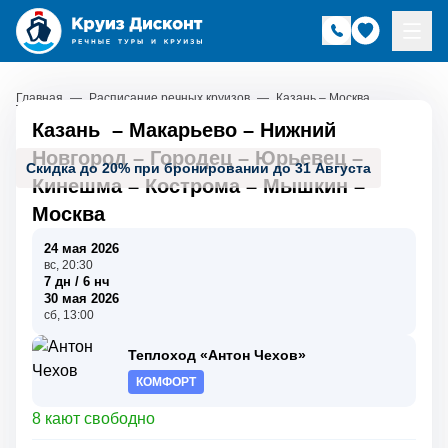
Главная
—
Расписание речных круизов
—
Казань – Москва
Казань
–
Макарьево
–
Нижний
Новгород
–
Городец
–
Юрьевец
–
Скидка до 20% при бронировании до 31 Августа
Кинешма
–
Кострома
–
Мышкин
–
Москва
24 мая 2026
вс, 20:30
7 дн / 6 нч
30 мая 2026
сб, 13:00
Теплоход «Антон Чехов»
КОМФОРТ
8 кают свободно