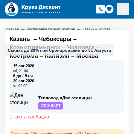
Главная
—
Расписание речных круизов
—
Казань – Москва
Казань
–
Чебоксары
–
Козьмодемьянск
–
Чкаловск
–
Скидка до 20% при бронировании до 31 Августа
Кострома
–
Калязин
–
Москва
15 авг 2026
сб, 21:00
6 дн / 5 нч
20 авг 2026
чт, 09:00
Теплоход «Две столицы»
СТАНДАРТ
1 каюта свободно
Скидка до 20% при бронировании до 31 Августа