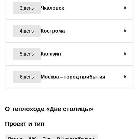
3 день
Чкаловск
4 день
Кострома
5 день
Калязин
6 день
Москва
– город прибытия
О теплоходе «Две столицы»
Проект и тип
Проект —
588
Тип —
В.Чкалов/Родина