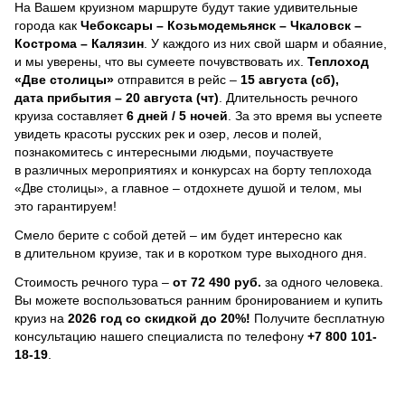
На Вашем круизном маршруте будут такие удивительные
города как
Чебоксары – Козьмодемьянск – Чкаловск –
Кострома – Калязин
. У каждого из них свой шарм и обаяние,
и мы уверены, что вы сумеете почувствовать их.
Теплоход
«Две столицы»
отправится в рейс –
15 августа (сб),
дата прибытия – 20 августа (чт)
. Длительность речного
круиза составляет
6 дней / 5 ночей
.
За это время вы успеете
увидеть красоты русских рек и озер, лесов и полей,
познакомитесь с интересными людьми, поучаствуете
в различных мероприятиях и конкурсах на борту теплохода
«Две столицы», а главное – отдохнете душой и телом, мы
это гарантируем!
Смело берите с собой детей – им будет интересно как
в длительном круизе, так и в коротком туре выходного дня.
Стоимость речного тура –
от 72 490 руб.
за одного человека.
Вы можете воспользоваться ранним бронированием и купить
круиз на
2026 год со скидкой до 20%!
Получите бесплатную
консультацию нашего специалиста по телефону
+7 800 101-
18-19
.