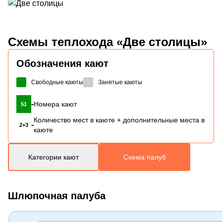
Схемы
теплохода «Две столицы»
Обозначения кают
Свободные каюты
Занятые каюты
-
Номера кают
51
Количество мест в каюте + дополнительные места в
-
2+3
каюте
Категории кают
Схема палуб
Шлюпочная палуба