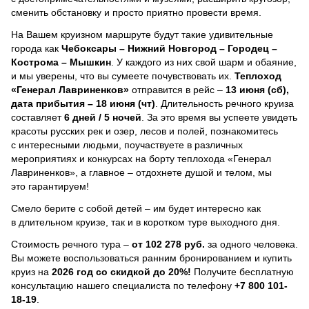
сменить обстановку и просто приятно провести время.
На Вашем круизном маршруте будут такие удивительные
города как
Чебоксары – Нижний Новгород – Городец –
Кострома – Мышкин
. У каждого из них свой шарм и обаяние,
и мы уверены, что вы сумеете почувствовать их.
Теплоход
«Генерал Лавриненков»
отправится в рейс –
13 июня (сб),
дата прибытия – 18 июня (чт)
. Длительность речного круиза
составляет
6 дней / 5 ночей
.
За это время вы успеете увидеть
красоты русских рек и озер, лесов и полей, познакомитесь
с интересными людьми, поучаствуете в различных
мероприятиях и конкурсах на борту теплохода «Генерал
Лавриненков», а главное – отдохнете душой и телом, мы
это гарантируем!
Смело берите с собой детей – им будет интересно как
в длительном круизе, так и в коротком туре выходного дня.
Стоимость речного тура –
от 102 278 руб.
за одного человека.
Вы можете воспользоваться ранним бронированием и купить
круиз на
2026 год со скидкой до 20%!
Получите бесплатную
консультацию нашего специалиста по телефону
+7 800 101-
18-19
.