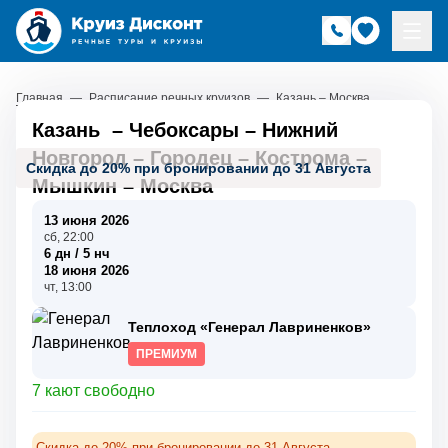
Главная
—
Расписание речных круизов
—
Казань – Москва
Казань
–
Чебоксары
–
Нижний
Новгород
–
Городец
–
Кострома
–
Скидка до 20% при бронировании до 31 Августа
Мышкин
–
Москва
13 июня 2026
сб, 22:00
6 дн / 5 нч
18 июня 2026
чт, 13:00
Теплоход «Генерал Лавриненков»
ПРЕМИУМ
7 кают свободно
Скидка до 20% при бронировании до 31 Августа