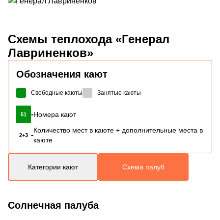
Схемы
теплохода «Генерал
Лавриненков»
Обозначения кают
Свободные каюты
Занятые каюты
-
Номера кают
51
Количество мест в каюте + дополнительные места в
-
2+3
каюте
Категории кают
Схема палуб
Солнечная палуба