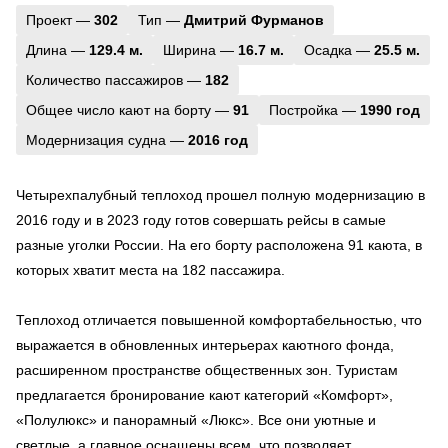
Проект —
302
Тип —
Дмитрий Фурманов
Длина —
129.4 м.
Ширина —
16.7 м.
Осадка —
25.5 м.
Количество пассажиров —
182
Общее число кают на борту —
91
Постройка —
1990 год
Модернизация судна —
2016 год
Четырехпалубный теплоход прошел полную модернизацию в
2016 году и в 2023 году готов совершать рейсы в самые
разные уголки России. На его борту расположена 91 каюта, в
которых хватит места на 182 пассажира.
Теплоход отличается повышенной комфортабельностью, что
выражается в обновленных интерьерах каютного фонда,
расширенном пространстве общественных зон. Туристам
предлагается бронирование кают категорий «Комфорт»,
«Полулюкс» и панорамный «Люкс». Все они уютные и
светлые, а главное оснащены всем, что позволяет