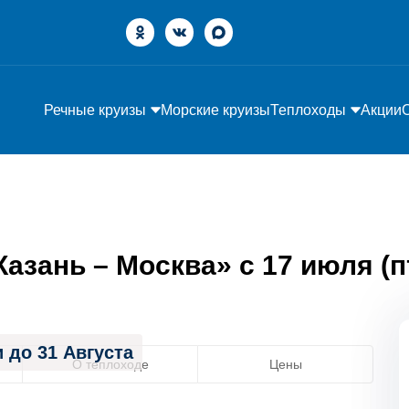
Речные круизы
Морские круизы
Теплоходы
Акции
зань – Москва» с 17 июля (пт
 до 31 Августа
О теплоходе
Цены