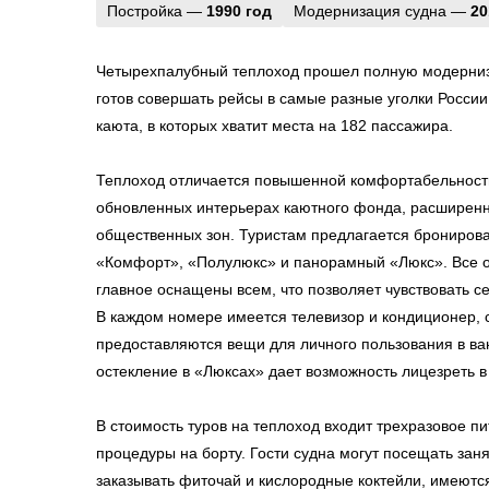
Постройка —
1990 год
Модернизация судна —
20
Четырехпалубный теплоход прошел полную модерниза
готов совершать рейсы в самые разные уголки России
каюта, в которых хватит места на 182 пассажира.
Теплоход отличается повышенной комфортабельность
обновленных интерьерах каютного фонда, расширен
общественных зон. Туристам предлагается бронирова
«Комфорт», «Полулюкс» и панорамный «Люкс». Все о
главное оснащены всем, что позволяет чувствовать с
В каждом номере имеется телевизор и кондиционер, 
предоставляются вещи для личного пользования в в
остекление в «Люксах» дает возможность лицезреть в 
В стоимость туров на теплоход входит трехразовое п
процедуры на борту. Гости судна могут посещать зан
заказывать фиточай и кислородные коктейли, имеютс