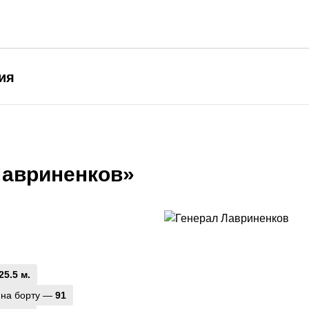
ия
Лавриненков»
25.5 м.
 на борту —
91