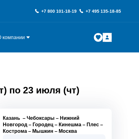
+7 800 101-18-19
+7 495 135-18-85
О компании
) по 23 июля (чт)
Казань
–
Чебоксары
–
Нижний
Новгород
–
Городец
–
Кинешма
–
Плес
–
Кострома
–
Мышкин
–
Москва