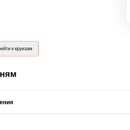
ейти к круизам
дням
ления