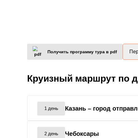
Пер
Получить программу тура в pdf
Круизный маршрут по 
Казань
– город отправ
1 день
Чебоксары
2 день