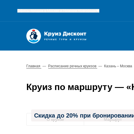
Офисы продаж в Москве и Нижнем Новгороде
Главная
—
Расписание речных круизов
—
Казань – Москва
Круиз по маршруту — «Ка
Скидка до 20% при бронировании
О круизе
Маршрут