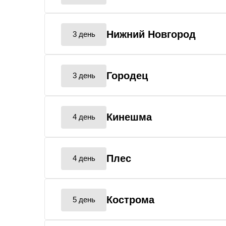
Нижний Новгород
3 день
Городец
3 день
Кинешма
4 день
Плес
4 день
Кострома
5 день