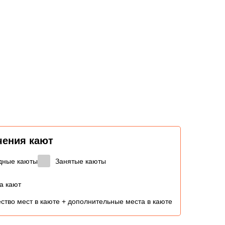
чения кают
дные каюты
Занятые каюты
а кают
ство мест в каюте + дополнительные места в каюте