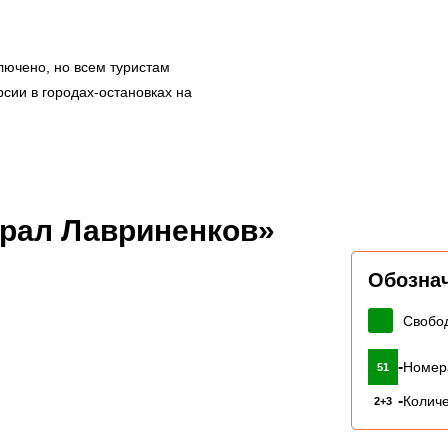
лючено, но всем туристам
сии в городах-остановках на
ерал Лавриненков»
Обозна
Свобо
-
Номер
51
-
Количе
2+3