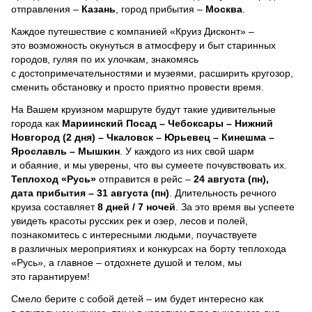
отправления –
Казань
, город прибытия –
Москва
.
Каждое путешествие с компанией «Круиз Дисконт» –
это возможность окунуться в атмосферу и быт старинных
городов, гуляя по их улочкам, знакомясь
с достопримечательностями и музеями, расширить кругозор,
сменить обстановку и просто приятно провести время.
На Вашем круизном маршруте будут такие удивительные
города как
Мариинский Посад – Чебоксары – Нижний
Новгород (2 дня) – Чкаловск – Юрьевец – Кинешма –
Ярославль – Мышкин
. У каждого из них свой шарм
и обаяние, и мы уверены, что вы сумеете почувствовать их.
Теплоход
«Русь»
отправится в рейс –
24 августа (пн),
дата прибытия – 31 августа (пн)
. Длительность речного
круиза составляет
8 дней / 7 ночей
.
За это время вы успеете
увидеть красоты русских рек и озер, лесов и полей,
познакомитесь с интересными людьми, поучаствуете
в различных мероприятиях и конкурсах на борту теплохода
«Русь», а главное – отдохнете душой и телом, мы
это гарантируем!
Смело берите с собой детей – им будет интересно как