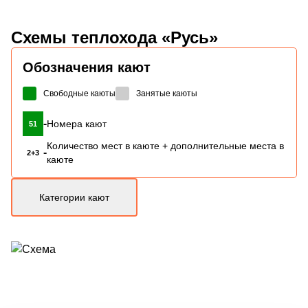
Схемы
теплохода «Русь»
Обозначения кают
Свободные каюты
Занятые каюты
-
Номера кают
51
Количество мест в каюте + дополнительные места в
-
2+3
каюте
Категории кают