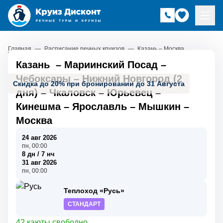
Главная
—
Расписание речных круизов
—
Казань – Москва
Казань
–
Мариинский Посад
–
Чебоксары
–
Нижний Новгород (2
Скидка до 20% при бронировании до 31 Августа
дня)
–
Чкаловск
–
Юрьевец
–
Кинешма
–
Ярославль
–
Мышкин
–
Москва
24 авг 2026
пн, 00:00
8 дн / 7 нч
31 авг 2026
пн, 00:00
Теплоход «Русь»
СТАНДАРТ
42 каюты свободно