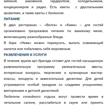
кабиной, раковиной, гардеробом, холодильником,
кондиционером и радио. Есть каюты с двуспальными
кроватями, а также каюты с балконом.
ПИТАНИЕ
В двух ресторанах
–
«
Волга
»
и
«
Кама
»
–
для гостей
организовано трехразовое питание по заказному меню,
включающему разнообразные блюда.
В баре
«
Нева
»
можно перекусить, выпить освежающий
напиток или побаловать себя мороженым.
РАЗВЛЕЧЕНИЯ И УСЛУГИ
В течение круиза арт-бригада готовит для гостей насыщенную
развлекательную программу: увлекательные квесты,
интересные конкурсы, творческие и кулинарные мастер-
классы, концерты и зажигательные дискотеки. Для детей
устраивается особый праздник со сладкими угощениями,
викторинами и детской дискотекой.
Любители спокойного отдыха могут провести время в
читальном салоне, расслабиться в сауне или принять