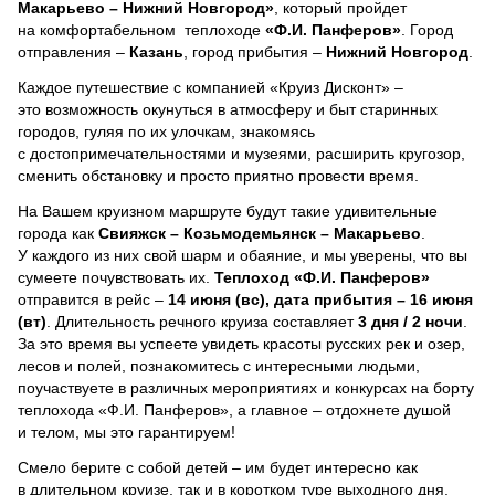
Макарьево – Нижний Новгород»
, который пройдет
на комфортабельном теплоходе
«Ф.И. Панферов»
. Город
отправления –
Казань
, город прибытия –
Нижний Новгород
.
Каждое путешествие с компанией «Круиз Дисконт» –
это возможность окунуться в атмосферу и быт старинных
городов, гуляя по их улочкам, знакомясь
с достопримечательностями и музеями, расширить кругозор,
сменить обстановку и просто приятно провести время.
На Вашем круизном маршруте будут такие удивительные
города как
Свияжск – Козьмодемьянск – Макарьево
.
У каждого из них свой шарм и обаяние, и мы уверены, что вы
сумеете почувствовать их.
Теплоход
«Ф.И. Панферов»
отправится в рейс –
14 июня (вс), дата прибытия – 16 июня
(вт)
. Длительность речного круиза составляет
3 дня / 2 ночи
.
За это время вы успеете увидеть красоты русских рек и озер,
лесов и полей, познакомитесь с интересными людьми,
поучаствуете в различных мероприятиях и конкурсах на борту
теплохода «Ф.И. Панферов», а главное – отдохнете душой
и телом, мы это гарантируем!
Смело берите с собой детей – им будет интересно как
в длительном круизе, так и в коротком туре выходного дня.