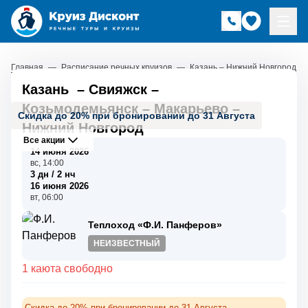
Главная
—
Расписание речных круизов
—
Казань – Нижний Новгород
Казань
–
Свияжск
–
Козьмодемьянск
–
Макарьево
–
Скидка до 20% при бронировании до 31 Августа
Нижний Новгород
Все акции
14 июня 2026
вс, 14:00
3 дн / 2 нч
16 июня 2026
вт, 06:00
Теплоход «Ф.И. Панферов»
НЕИЗВЕСТНЫЙ
1 каюта свободно
Скидка до 20% при бронировании до 31 Августа