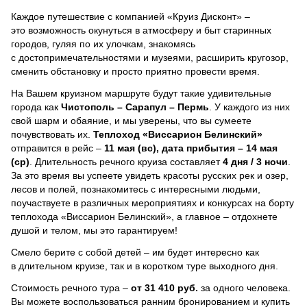
Каждое путешествие с компанией «Круиз Дисконт» –
это возможность окунуться в атмосферу и быт старинных
городов, гуляя по их улочкам, знакомясь
с достопримечательностями и музеями, расширить кругозор,
сменить обстановку и просто приятно провести время.
На Вашем круизном маршруте будут такие удивительные
города как
Чистополь – Сарапул – Пермь
. У каждого из них
свой шарм и обаяние, и мы уверены, что вы сумеете
почувствовать их.
Теплоход
«Виссарион Белинский»
отправится в рейс –
11 мая (вс), дата прибытия – 14 мая
(ср)
. Длительность речного круиза составляет
4 дня / 3 ночи
.
За это время вы успеете увидеть красоты русских рек и озер,
лесов и полей, познакомитесь с интересными людьми,
поучаствуете в различных мероприятиях и конкурсах на борту
теплохода «Виссарион Белинский», а главное – отдохнете
душой и телом, мы это гарантируем!
Смело берите с собой детей – им будет интересно как
в длительном круизе, так и в коротком туре выходного дня.
Стоимость речного тура –
от 31 410 руб.
за одного человека.
Вы можете воспользоваться ранним бронированием и купить