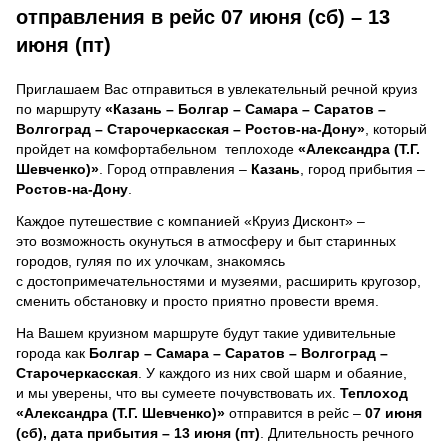
отправления в рейс 07 июня (сб) – 13
июня (пт)
Приглашаем Вас отправиться в увлекательный речной круиз
по маршруту
«Казань – Болгар – Самара – Саратов –
Волгоград – Старочеркасская – Ростов-на-Дону»
, который
пройдет на комфортабельном теплоходе
«Александра (Т.Г.
Шевченко)»
. Город отправления –
Казань
, город прибытия –
Ростов-на-Дону
.
Каждое путешествие с компанией «Круиз Дисконт» –
это возможность окунуться в атмосферу и быт старинных
городов, гуляя по их улочкам, знакомясь
с достопримечательностями и музеями, расширить кругозор,
сменить обстановку и просто приятно провести время.
На Вашем круизном маршруте будут такие удивительные
города как
Болгар – Самара – Саратов – Волгоград –
Старочеркасская
. У каждого из них свой шарм и обаяние,
и мы уверены, что вы сумеете почувствовать их.
Теплоход
«Александра (Т.Г. Шевченко)»
отправится в рейс –
07 июня
(сб), дата прибытия – 13 июня (пт)
. Длительность речного