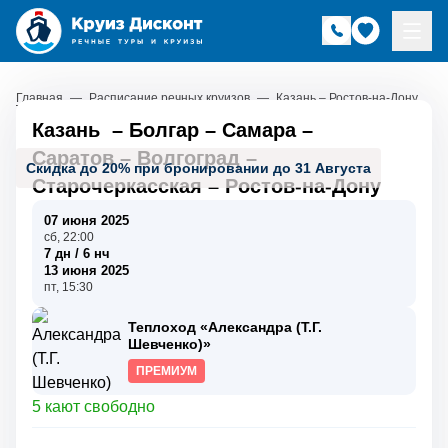
Главная
—
Расписание речных круизов
—
Казань – Ростов-на-Дону
Казань
–
Болгар
–
Самара
–
Саратов
–
Волгоград
–
Скидка до 20% при бронировании до 31 Августа
Старочеркасская
–
Ростов-на-Дону
07 июня 2025
сб, 22:00
7 дн / 6 нч
13 июня 2025
пт, 15:30
Теплоход «Александра (Т.Г.
Шевченко)»
ПРЕМИУМ
5 кают свободно