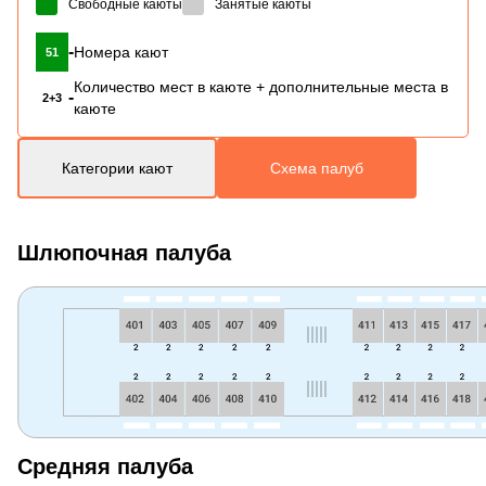
Свободные каюты
Занятые каюты
-
Номера кают
51
Количество мест в каюте + дополнительные места в
-
2+3
каюте
Категории кают
Схема палуб
Шлюпочная палуба
Средняя палуба