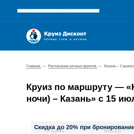
Офисы продаж в Москве и Нижнем Новгороде
Главная
—
Расписание речных круизов
—
Казань – Сарапул
Круиз по маршруту — «К
ночи) – Казань» с 15 июл
Скидка до 20% при бронировании
О круизе
Маршрут