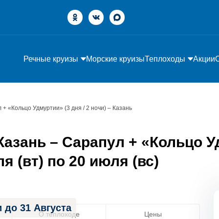
Речные круизы
Морские круизы
Теплоходы
Акции
 + «Кольцо Удмуртии» (3 дня / 2 ночи) – Казань
азань – Сарапул + «Кольцо Уд
я (вт) по 20 июля (вс)
 до 31 Августа
О теплоходе
Цены