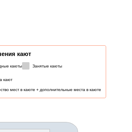
чения кают
дные каюты
Занятые каюты
а кают
ство мест в каюте + дополнительные места в каюте