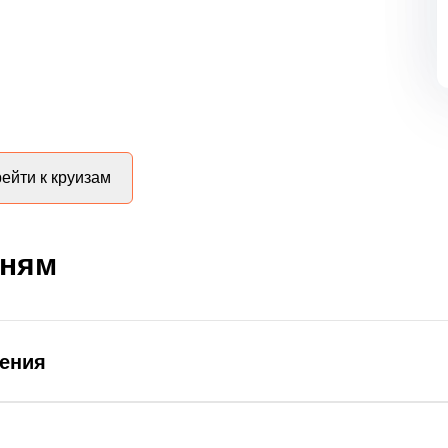
ейти к круизам
дням
ления