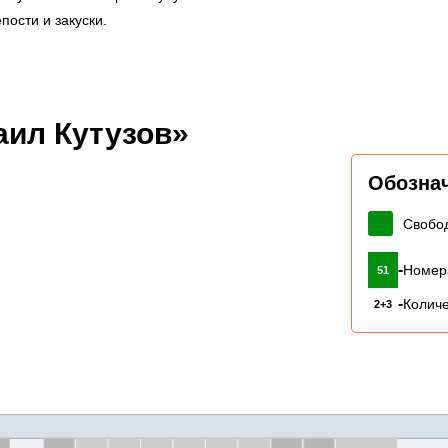
пости и закуски.
аил Кутузов»
Обозна
Свобо
-
Номер
51
-
Количе
2+3