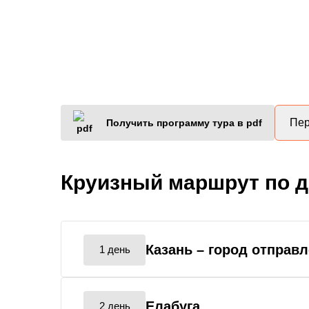
Пер
Получить программу тура в pdf
Круизный маршрут по 
Казань
– город отправ
1 день
Елабуга
2 день