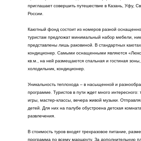
приглашает совершить путешествие в Казань, Уфу, Св
России.
Каютный фонд состоит из номеров разной оснащеннос
туристам предложат минимальный набор мебели, ника
представлены лишь раковиной. В стандартных каютах
кондиционер. Самыми оснащенными являются «Люксы
кв.м., на ней размещаются спальная и гостиная зоны
холодильник, кондиционер.
Уникальность теплохода – в насыщенной и разнообра
программе. Туристов в пути ждет много интересного:
игры, мастер-классы, вечера живой музыки. Отправляя
детей. Для них на палубе обустроена детская комнат
развлечения.
В стоимость туров входят трехразовое питание, разм
программа по всему маршруту. За дополнительную пл