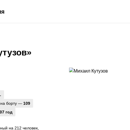
ия
утузов»
.
 на борту —
109
07 год
ный на 212 человек,