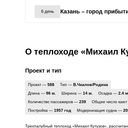
Казань
– город прибыт
6 день
О теплоходе «Михаил К
Проект и тип
Проект —
588
Тип —
В.Чкалов/Родина
Длина —
96 м.
Ширина —
14 м.
Осадка —
2.4 м
Количество пассажиров —
239
Общее число кают
Постройка —
1957 год
Модернизация судна —
20
Трехпалубный теплоход «Михаил Кутузов», рассчитан