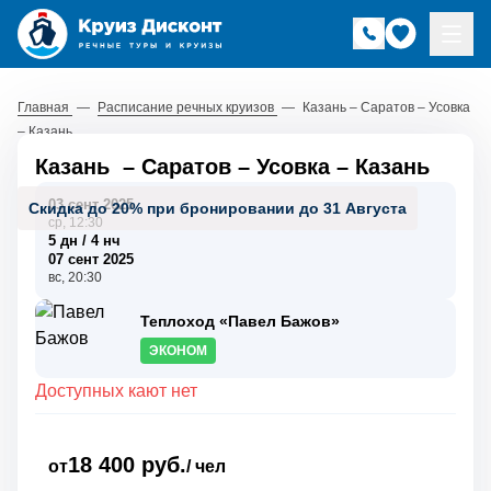
Главная
—
Расписание речных круизов
—
Казань – Саратов – Усовка
– Казань
Казань
–
Саратов
–
Усовка
–
Казань
03 сент 2025
Скидка до 20% при бронировании до 31 Августа
ср, 12:30
5 дн / 4 нч
07 сент 2025
вс, 20:30
Теплоход «Павел Бажов»
ЭКОНОМ
Доступных кают нет
18 400 руб.
от
/ чел