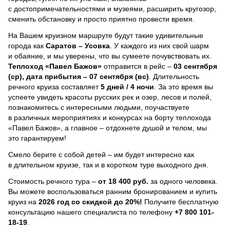
с достопримечательностями и музеями, расширить кругозор,
сменить обстановку и просто приятно провести время.
На Вашем круизном маршруте будут такие удивительные
города как
Саратов – Усовка
. У каждого из них свой шарм
и обаяние, и мы уверены, что вы сумеете почувствовать их.
Теплоход
«Павел Бажов»
отправится в рейс –
03 сентября
(ср), дата прибытия – 07 сентября (вс)
. Длительность
речного круиза составляет
5 дней / 4 ночи
.
За это время вы
успеете увидеть красоты русских рек и озер, лесов и полей,
познакомитесь с интересными людьми, поучаствуете
в различных мероприятиях и конкурсах на борту теплохода
«Павел Бажов», а главное – отдохнете душой и телом, мы
это гарантируем!
Смело берите с собой детей – им будет интересно как
в длительном круизе, так и в коротком туре выходного дня.
Стоимость речного тура –
от 18 400 руб.
за одного человека.
Вы можете воспользоваться ранним бронированием и купить
круиз на
2026 год со скидкой до 20%!
Получите бесплатную
консультацию нашего специалиста по телефону
+7 800 101-
18-19
.