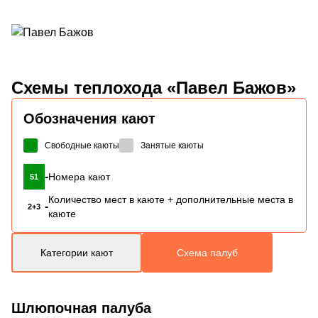
Схемы
теплохода «Павел Бажов»
Обозначения кают
Свободные каюты
Занятые каюты
-
Номера кают
51
Количество мест в каюте + дополнительные места в
-
2+3
каюте
Категории кают
Схема палуб
Шлюпочная палуба