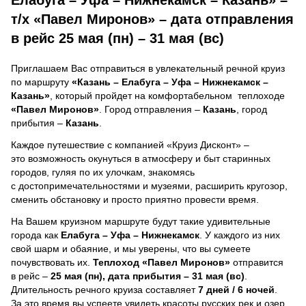
т/х «Павел Миронов» – дата отправления
в рейс 25 мая (пн) – 31 мая (вс)
Приглашаем Вас отправиться в увлекательный речной круиз
по маршруту
«Казань – Елабуга – Уфа – Нижнекамск –
Казань»
, который пройдет на комфортабельном теплоходе
«Павел Миронов»
. Город отправления –
Казань
, город
прибытия –
Казань
.
Каждое путешествие с компанией «Круиз Дисконт» –
это возможность окунуться в атмосферу и быт старинных
городов, гуляя по их улочкам, знакомясь
с достопримечательностями и музеями, расширить кругозор,
сменить обстановку и просто приятно провести время.
На Вашем круизном маршруте будут такие удивительные
города как
Елабуга – Уфа – Нижнекамск
. У каждого из них
свой шарм и обаяние, и мы уверены, что вы сумеете
почувствовать их.
Теплоход
«Павел Миронов»
отправится
в рейс –
25 мая (пн), дата прибытия – 31 мая (вс)
.
Длительность речного круиза составляет
7 дней / 6 ночей
.
За это время вы успеете увидеть красоты русских рек и озер,