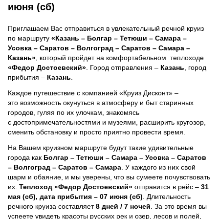
июня (сб)
Приглашаем Вас отправиться в увлекательный речной круиз
по маршруту
«Казань – Болгар – Тетюши – Самара –
Усовка – Саратов – Волгоград – Саратов – Самара –
Казань»
, который пройдет на комфортабельном теплоходе
«Федор Достоевский»
. Город отправления –
Казань
, город
прибытия –
Казань
.
Каждое путешествие с компанией «Круиз Дисконт» –
это возможность окунуться в атмосферу и быт старинных
городов, гуляя по их улочкам, знакомясь
с достопримечательностями и музеями, расширить кругозор,
сменить обстановку и просто приятно провести время.
На Вашем круизном маршруте будут такие удивительные
города как
Болгар – Тетюши – Самара – Усовка – Саратов
– Волгоград – Саратов – Самара
. У каждого из них свой
шарм и обаяние, и мы уверены, что вы сумеете почувствовать
их.
Теплоход
«Федор Достоевский»
отправится в рейс –
31
мая (сб), дата прибытия – 07 июня (сб)
. Длительность
речного круиза составляет
8 дней / 7 ночей
.
За это время вы
успеете увидеть красоты русских рек и озер, лесов и полей,