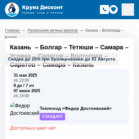
Главная
—
Расписание речных круизов
—
Казань – Волгоград –
Казань
Казань
–
Болгар
–
Тетюши
–
Самара
–
Усовка
–
Саратов
–
Волгоград
–
Скидка до 20% при бронировании до 31 Августа
Саратов
–
Самара
–
Казань
31 мая 2025
сб, 22:00
8 дн / 7 нч
07 июня 2025
сб, 15:00
Теплоход «Федор Достоевский»
СТАНДАРТ
Доступных кают нет