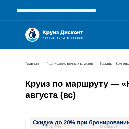
Офисы продаж в Москве и Нижнем Новгороде
Главная
—
Расписание речных круизов
—
Казань – Волгогр
Круиз по маршруту — «Ка
августа (вс)
Скидка до 20% при бронировании
О круизе
Маршрут