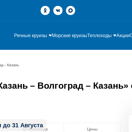
Речные круизы
Морские круизы
Теплоходы
Акции
ад – Казань
зань – Волгоград – Казань» с 
 до 31 Августа
О теплоходе
Цены