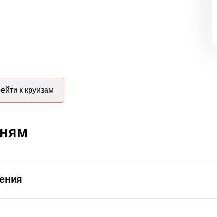
ейти к круизам
дням
ления