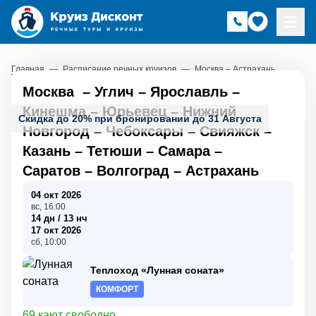
Главная
—
Расписание речных круизов
—
Москва – Астрахань
Москва
–
Углич
–
Ярославль
–
Кинешма
–
Юрьевец
–
Нижний
Скидка до 20% при бронировании до 31 Августа
Новгород
–
Чебоксары
–
Свияжск
–
Казань
–
Тетюши
–
Самара
–
Саратов
–
Волгоград
–
Астрахань
04 окт 2026
вс, 16:00
14 дн / 13 нч
17 окт 2026
сб, 10:00
Теплоход «Лунная соната»
КОМФОРТ
69 кают свободно