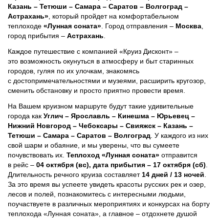
Казань – Тетюши – Самара – Саратов – Волгоград –
Астрахань»
, который пройдет на комфортабельном
теплоходе
«Лунная соната»
. Город отправления –
Москва
,
город прибытия –
Астрахань
.
Каждое путешествие с компанией «Круиз Дисконт» –
это возможность окунуться в атмосферу и быт старинных
городов, гуляя по их улочкам, знакомясь
с достопримечательностями и музеями, расширить кругозор,
сменить обстановку и просто приятно провести время.
На Вашем круизном маршруте будут такие удивительные
города как
Углич – Ярославль – Кинешма – Юрьевец –
Нижний Новгород – Чебоксары – Свияжск – Казань –
Тетюши – Самара – Саратов – Волгоград
. У каждого из них
свой шарм и обаяние, и мы уверены, что вы сумеете
почувствовать их.
Теплоход
«Лунная соната»
отправится
в рейс –
04 октября (вс), дата прибытия – 17 октября (сб)
.
Длительность речного круиза составляет
14 дней / 13 ночей
.
За это время вы успеете увидеть красоты русских рек и озер,
лесов и полей, познакомитесь с интересными людьми,
поучаствуете в различных мероприятиях и конкурсах на борту
теплохода «Лунная соната», а главное – отдохнете душой