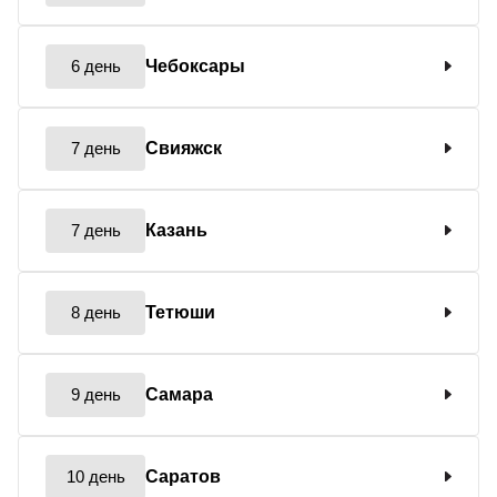
6 день
Чебоксары
7 день
Свияжск
7 день
Казань
8 день
Тетюши
9 день
Самара
10 день
Саратов