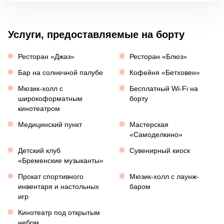
Услуги, предоставляемые на борту
Ресторан «Джаз»
Ресторан «Блюз»
Бар на солнечной палубе
Кофейня «Бетховен»
Мюзик-холл с
Бесплатный Wi-Fi на
широкоформатным
борту
кинотеатром
Медицинский пункт
Мастерская
«Самоделкино»
Детский клуб
Сувенирный киоск
«Бременские музыканты»
Прокат спортивного
Мюзик-холл с лаунж-
инвентаря и настольных
баром
игр
Кинотеатр под открытым
небом