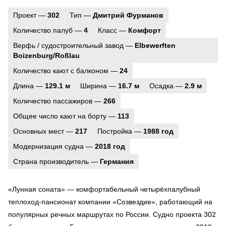
Проект —
302
Тип —
Дмитрий Фурманов
Количество палуб —
4
Класс —
Комфорт
Верфь / судостроительный завод —
Elbewerften
Boizenburg/Roßlau
Количество кают с балконом —
24
Длина —
129.1 м
Ширина —
16.7 м
Осадка —
2.9 м
Количество пассажиров —
266
Общее число кают на борту —
113
Основных мест —
217
Постройка —
1988 год
Модернизация судна —
2018 год
Страна производитель —
Германия
«Лунная соната» — комфортабельный четырёхпалубный
теплоход-пансионат компании «Созвездие», работающий на
популярных речных маршрутах по России. Судно проекта 302