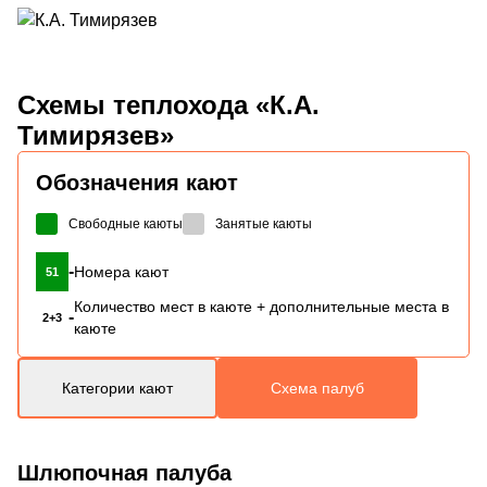
Схемы
теплохода «К.А.
Тимирязев»
Обозначения кают
Свободные каюты
Занятые каюты
-
Номера кают
51
Количество мест в каюте + дополнительные места в
-
2+3
каюте
Категории кают
Схема палуб
Шлюпочная палуба