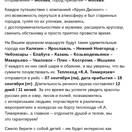
Каждое путешествие с компанией «Круиз Дисконт» –
это возможность окунуться в атмосферу и быт старинных
городов, гуляя по их улочкам, знакомясь
с достопримечательностями и музеями, расширить кругозор,
сменить обстановку и просто приятно провести время.
На Вашем круизном маршруте будут такие удивительные
города как
Калязин – Ярославль – Нижний Новгород –
Чебоксары – Елабуга – Казань – Козьмодемьянск –
Макарьево – Чкаловск – Плес – Кострома – Мышкин
.
У каждого из них свой шарм и обаяние, и мы уверены, что вы
сумеете почувствовать их.
Теплоход
«К.А. Тимирязев»
отправится в рейс –
07 сентября (пн), дата прибытия – 18
сентября (пт)
. Длительность речного круиза составляет
12
дней / 11 ночей
.
За это время вы успеете увидеть красоты
русских рек и озер, лесов и полей, познакомитесь
с интересными людьми, поучаствуете в различных
мероприятиях и конкурсах на борту теплохода «К.А.
Тимирязев», а главное – отдохнете душой и телом, мы
это гарантируем!
Смело берите с собой детей – им будет интересно как