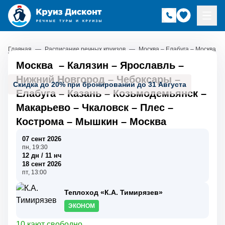
Главная
—
Расписание речных круизов
—
Москва – Елабуга – Москва
Москва
–
Калязин
–
Ярославль
–
Нижний Новгород
–
Чебоксары
–
Скидка до 20% при бронировании до 31 Августа
Елабуга
–
Казань
–
Козьмодемьянск
–
Макарьево
–
Чкаловск
–
Плес
–
Кострома
–
Мышкин
–
Москва
07 сент 2026
пн, 19:30
12 дн / 11 нч
18 сент 2026
пт, 13:00
Теплоход «К.А. Тимирязев»
ЭКОНОМ
10 кают свободно