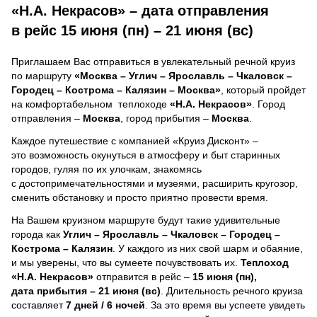
«Н.А. Некрасов» – дата отправления
в рейс 15 июня (пн) – 21 июня (вс)
Приглашаем Вас отправиться в увлекательный речной круиз
по маршруту
«Москва – Углич – Ярославль – Чкаловск –
Городец – Кострома – Калязин – Москва»
, который пройдет
на комфортабельном теплоходе
«Н.А. Некрасов»
. Город
отправления –
Москва
, город прибытия –
Москва
.
Каждое путешествие с компанией «Круиз Дисконт» –
это возможность окунуться в атмосферу и быт старинных
городов, гуляя по их улочкам, знакомясь
с достопримечательностями и музеями, расширить кругозор,
сменить обстановку и просто приятно провести время.
На Вашем круизном маршруте будут такие удивительные
города как
Углич – Ярославль – Чкаловск – Городец –
Кострома – Калязин
. У каждого из них свой шарм и обаяние,
и мы уверены, что вы сумеете почувствовать их.
Теплоход
«Н.А. Некрасов»
отправится в рейс –
15 июня (пн),
дата прибытия – 21 июня (вс)
. Длительность речного круиза
составляет
7 дней / 6 ночей
.
За это время вы успеете увидеть