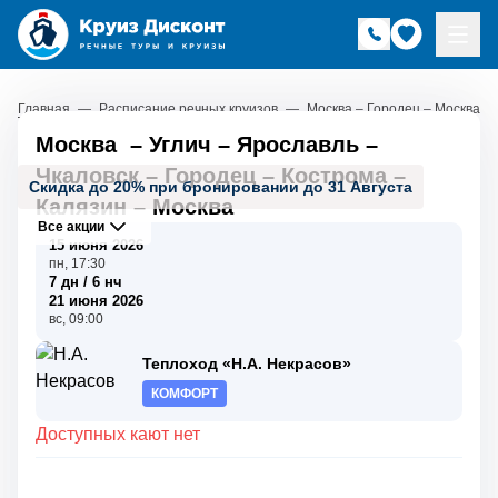
Главная
—
Расписание речных круизов
—
Москва – Городец – Москва
Москва
–
Углич
–
Ярославль
–
Чкаловск
–
Городец
–
Кострома
–
Скидка до 20% при бронировании до 31 Августа
Калязин
–
Москва
Все акции
15 июня 2026
пн, 17:30
7 дн / 6 нч
21 июня 2026
вс, 09:00
Теплоход «Н.А. Некрасов»
КОМФОРТ
Доступных кают нет