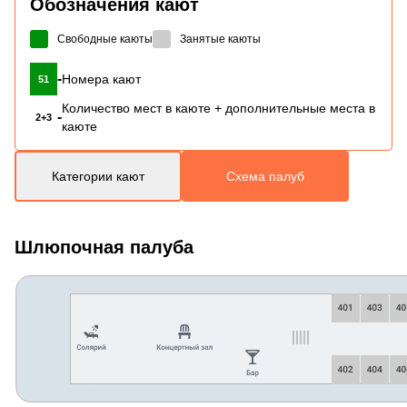
Обозначения кают
Свободные каюты
Занятые каюты
-
Номера кают
51
Количество мест в каюте + дополнительные места в
-
2+3
каюте
Категории кают
Схема палуб
Шлюпочная палуба