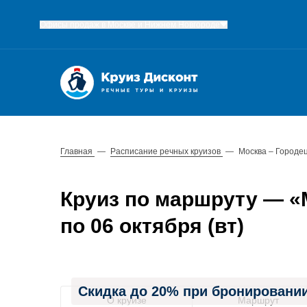
Офисы продаж в Москве и Нижнем Новгороде
Главная
—
Расписание речных круизов
—
Москва – Городец
Круиз по маршруту — «М
по 06 октября (вт)
Скидка до 20% при бронировании
О круизе
Маршрут