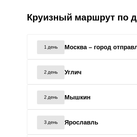
Круизный маршрут по 
Москва
– город отправ
1 день
Углич
2 день
Мышкин
2 день
Ярославль
3 день