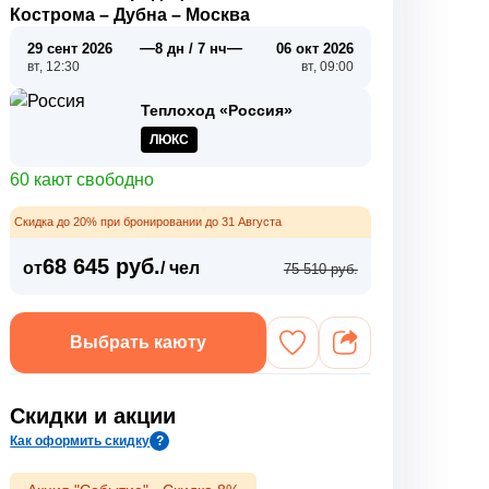
Кострома
–
Дубна
–
Москва
—
—
29 сент 2026
8 дн / 7 нч
06 окт 2026
вт, 12:30
вт, 09:00
Теплоход «Россия»
ЛЮКС
60 кают свободно
Скидка до 20% при бронировании до 31 Августа
68 645 руб.
от
/ чел
75 510 руб.
Выбрать каюту
Скидки и акции
Как оформить скидку
?