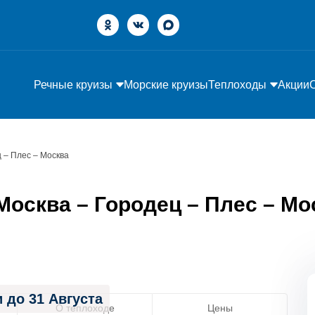
Речные круизы
Морские круизы
Теплоходы
Акции
 – Плес – Москва
осква – Городец – Плес – Мос
 до 31 Августа
О теплоходе
Цены