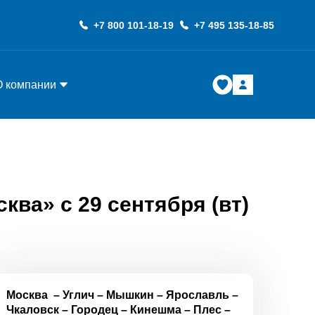
+7 800 101-18-19
+7 495 135-18-85
О компании
ква» с 29 сентября (вт)
Москва
–
Углич
–
Мышкин
–
Ярославль
–
Чкаловск
–
Городец
–
Кинешма
–
Плес
–