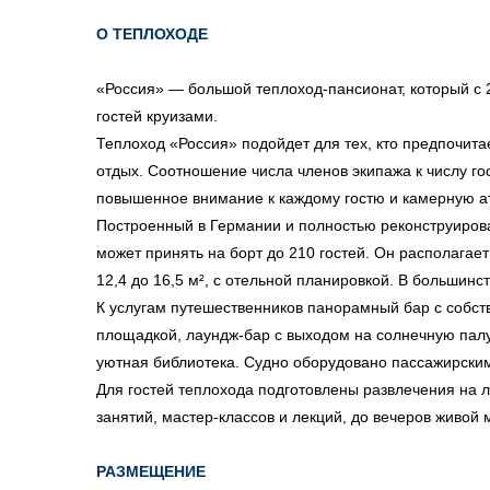
О ТЕПЛОХОДЕ
«Россия» — большой теплоход-пансионат, который с 
гостей круизами.
Теплоход «Россия» подойдет для тех, кто предпочит
отдых. Соотношение числа членов экипажа к числу гос
повышенное внимание к каждому гостю и камерную а
Построенный в Германии и полностью реконструиров
может принять на борт до 210 гостей. Он располагае
12,4 до 16,5 м², с отельной планировкой. В большинс
К услугам путешественников панорамный бар с собст
площадкой, лаундж-бар с выходом на солнечную палу
уютная библиотека. Судно оборудовано пассажирски
Для гостей теплохода подготовлены развлечения на л
занятий, мастер-классов и лекций, до вечеров живой 
РАЗМЕЩЕНИЕ