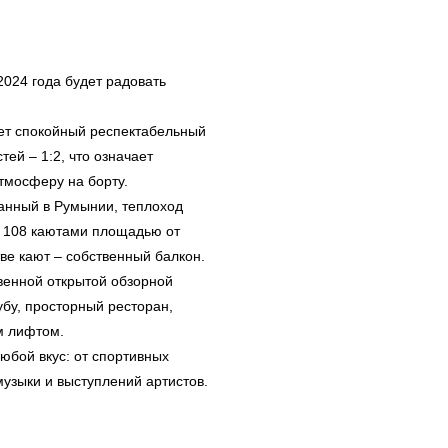
2024 года будет радовать
ает спокойный респектабельный
тей – 1:2, что означает
тмосферу на борту.
анный в Румынии, теплоход
т 108 каютами площадью от
тве кают – собственный балкон.
венной открытой обзорной
бу, просторный ресторан,
м лифтом.
юбой вкус: от спортивных
музыки и выступлений артистов.