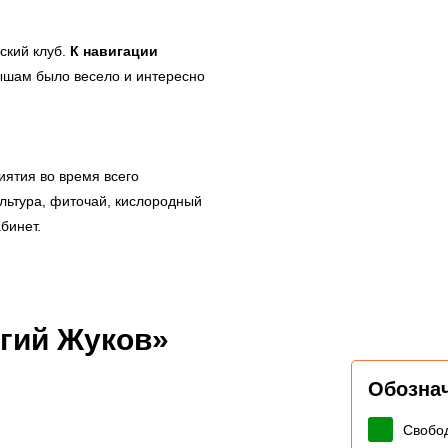
ский клуб.
К навигации
ышам было весело и интересно
иятия во время всего
ультура, фиточай, кислородный
абинет.
гий Жуков»
Обозна
Свобо