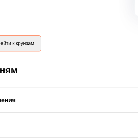
ейти к круизам
дням
ления