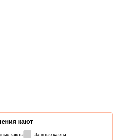
чения кают
дные каюты
Занятые каюты