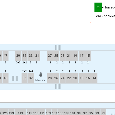
-
Номер
51
-
Количе
2+3