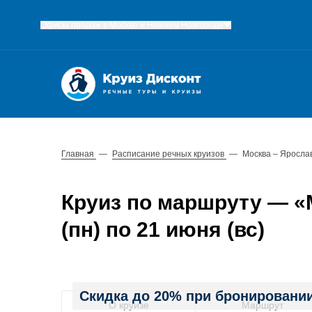
Офисы продаж в Москве и Нижнем Новгороде
Главная
—
Расписание речных круизов
—
Москва – Яросла
Круиз по маршруту — «
(пн) по 21 июня (вс)
Скидка до 20% при бронировании
О круизе
Маршрут