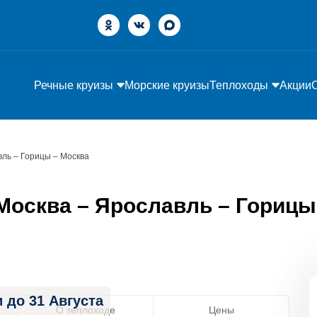
Речные круизы
Морские круизы
Теплоходы
Акции
вль – Горицы – Москва
Москва – Ярославль – Горицы
 до 31 Августа
О теплоходе
Цены