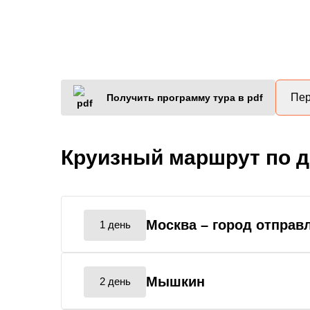
Пер
Получить программу тура в pdf
Круизный маршрут по 
Москва
– город отправ
1 день
Мышкин
2 день