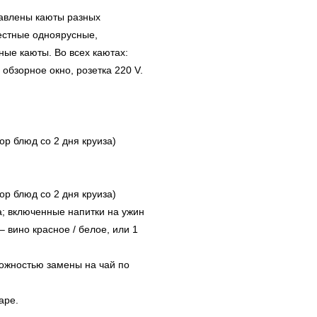
тавлены каюты разных
естные одноярусные,
ые каюты. Во всех каютах:
обзорное окно, розетка 220 V.
ор блюд со 2 дня круиза)
ор блюд со 2 дня круиза)
; включенные напитки на ужин
 – вино красное / белое, или 1
можностью замены на чай по
аре.