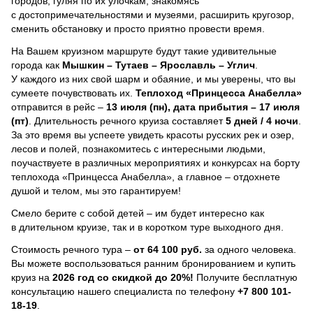
городов, гуляя по их улочкам, знакомясь
с достопримечательностями и музеями, расширить кругозор,
сменить обстановку и просто приятно провести время.
На Вашем круизном маршруте будут такие удивительные
города как
Мышкин – Тутаев – Ярославль – Углич
.
У каждого из них свой шарм и обаяние, и мы уверены, что вы
сумеете почувствовать их.
Теплоход
«Принцесса Анабелла»
отправится в рейс –
13 июля (пн), дата прибытия – 17 июля
(пт)
. Длительность речного круиза составляет
5 дней / 4 ночи
.
За это время вы успеете увидеть красоты русских рек и озер,
лесов и полей, познакомитесь с интересными людьми,
поучаствуете в различных мероприятиях и конкурсах на борту
теплохода «Принцесса Анабелла», а главное – отдохнете
душой и телом, мы это гарантируем!
Смело берите с собой детей – им будет интересно как
в длительном круизе, так и в коротком туре выходного дня.
Стоимость речного тура –
от 64 100 руб.
за одного человека.
Вы можете воспользоваться ранним бронированием и купить
круиз на
2026 год со скидкой до 20%!
Получите бесплатную
консультацию нашего специалиста по телефону
+7 800 101-
18-19
.