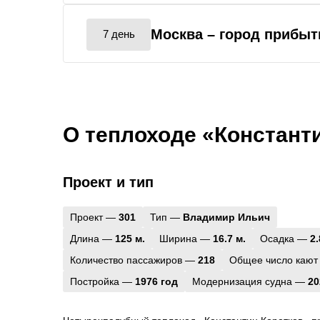
Москва
– город прибыт
7 день
О теплоходе «Констант
Проект и тип
Проект —
301
Тип —
Владимир Ильич
Длина —
125 м.
Ширина —
16.7 м.
Осадка —
2.
Количество пассажиров —
218
Общее число кают
Постройка —
1976 год
Модернизация судна —
20