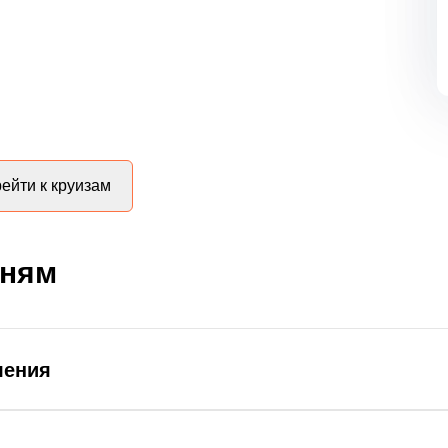
ейти к круизам
дням
ления