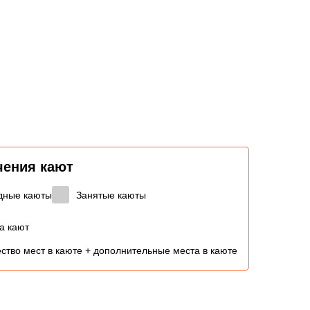
чения кают
дные каюты
Занятые каюты
а кают
ство мест в каюте + дополнительные места в каюте