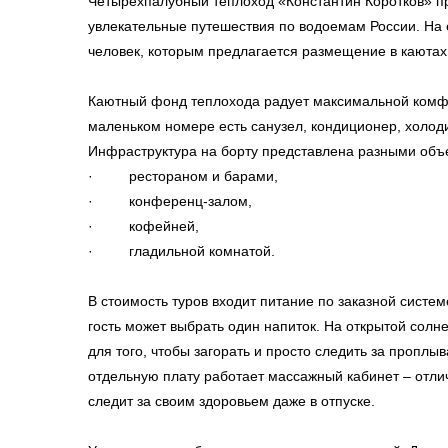
Четырехпалубный теплоход «Константин Коротков» п
увлекательные путешествия по водоемам России. На е
человек, которым предлагается размещение в каютах
Каютный фонд теплохода радует максимальной комф
маленьком номере есть санузел, кондиционер, холоди
Инфраструктура на борту представлена разными объ
· рестораном и барами,
· конференц-залом,
· кофейней,
· гладильной комнатой.
В стоимость туров входит питание по заказной систем
гость может выбрать один напиток. На открытой солн
для того, чтобы загорать и просто следить за пропл
отдельную плату работает массажный кабинет – отлич
следит за своим здоровьем даже в отпуске.