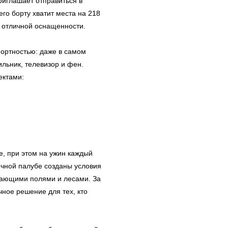
риглашает отправиться в
го борту хватит места на 218
 отличной оснащенности.
ортностью: даже в самом
льник, телевизор и фен.
ектами:
е, при этом на ужин каждый
ечной палубе созданы условия
ывающими полями и лесами. За
ное решение для тех, кто