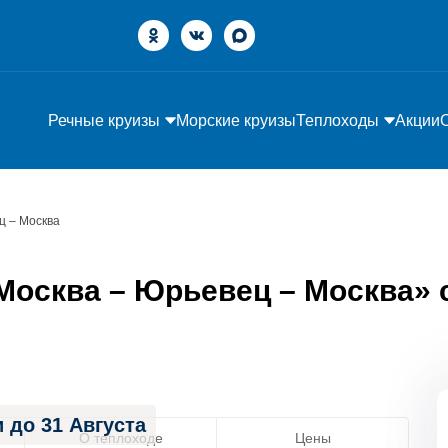
Речные круизы
Морские круизы
Теплоходы
Акции
ц – Москва
осква – Юрьевец – Москва» с 
 до 31 Августа
О теплоходе
Цены