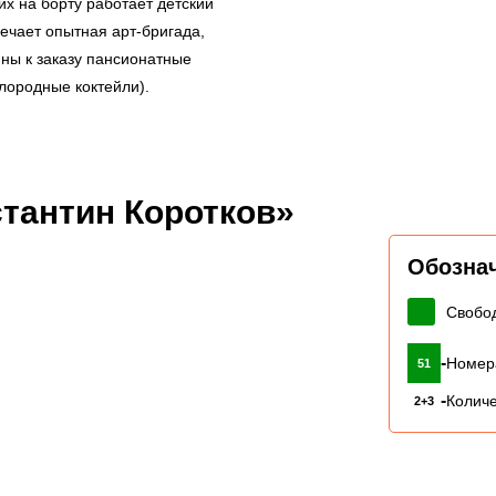
их на борту работает детский
вечает опытная арт-бригада,
ны к заказу пансионатные
слородные коктейли).
тантин Коротков»
Обозна
Свобо
-
Номер
51
-
Количе
2+3