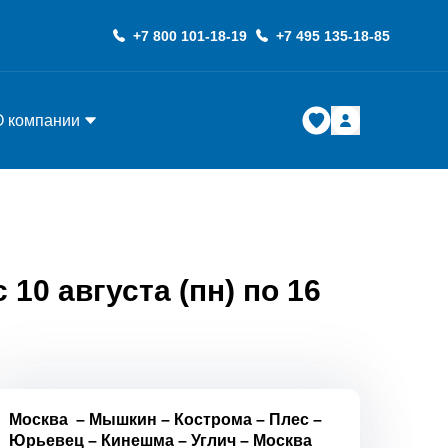
+7 800 101-18-19
+7 495 135-18-85
О компании
10 августа (пн) по 16
Москва
–
Мышкин
–
Кострома
–
Плес
–
Юрьевец
–
Кинешма
–
Углич
–
Москва