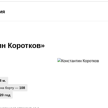
ия
ин Коротков»
8 м.
 на борту —
108
20 год