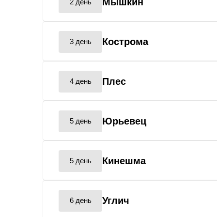
Мышкин
2 день
Кострома
3 день
Плес
4 день
Юрьевец
5 день
Кинешма
5 день
Углич
6 день