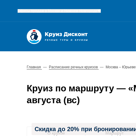
Офисы продаж в Москве и Нижнем Новгороде
Главная
—
Расписание речных круизов
—
Москва – Юрьеве
Круиз по маршруту — «М
августа (вс)
Скидка до 20% при бронировании
О круизе
Маршрут