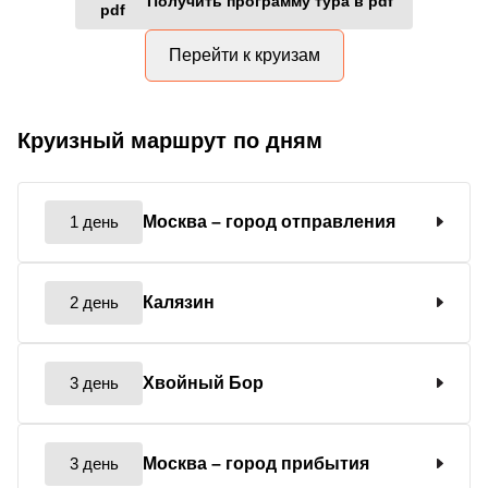
Получить программу тура в pdf
Перейти к круизам
Круизный маршрут по дням
1 день
Москва
– город отправления
2 день
Калязин
3 день
Хвойный Бор
3 день
Москва
– город прибытия