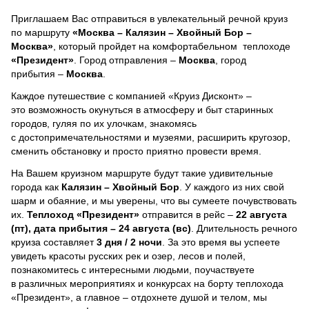
Приглашаем Вас отправиться в увлекательный речной круиз
по маршруту
«Москва – Калязин – Хвойный Бор –
Москва»
, который пройдет на комфортабельном теплоходе
«Президент»
. Город отправления –
Москва
, город
прибытия –
Москва
.
Каждое путешествие с компанией «Круиз Дисконт» –
это возможность окунуться в атмосферу и быт старинных
городов, гуляя по их улочкам, знакомясь
с достопримечательностями и музеями, расширить кругозор,
сменить обстановку и просто приятно провести время.
На Вашем круизном маршруте будут такие удивительные
города как
Калязин – Хвойный Бор
. У каждого из них свой
шарм и обаяние, и мы уверены, что вы сумеете почувствовать
их.
Теплоход
«Президент»
отправится в рейс –
22 августа
(пт), дата прибытия – 24 августа (вс)
. Длительность речного
круиза составляет
3 дня / 2 ночи
.
За это время вы успеете
увидеть красоты русских рек и озер, лесов и полей,
познакомитесь с интересными людьми, поучаствуете
в различных мероприятиях и конкурсах на борту теплохода
«Президент», а главное – отдохнете душой и телом, мы