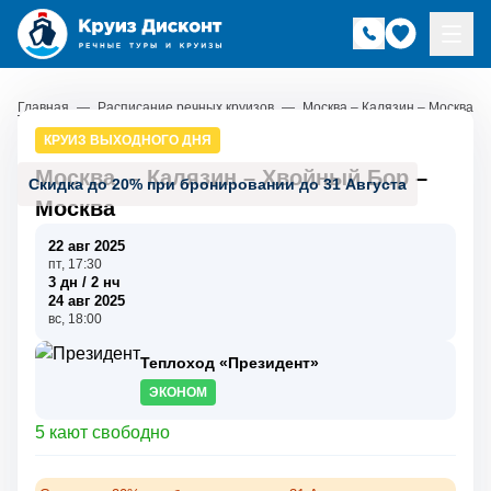
Главная
—
Расписание речных круизов
—
Москва – Калязин – Москва
КРУИЗ ВЫХОДНОГО ДНЯ
Москва
–
Калязин
–
Хвойный Бор
–
Скидка до 20% при бронировании до 31 Августа
Москва
22 авг 2025
пт, 17:30
3 дн / 2 нч
24 авг 2025
вс, 18:00
Теплоход «Президент»
ЭКОНОМ
5 кают свободно