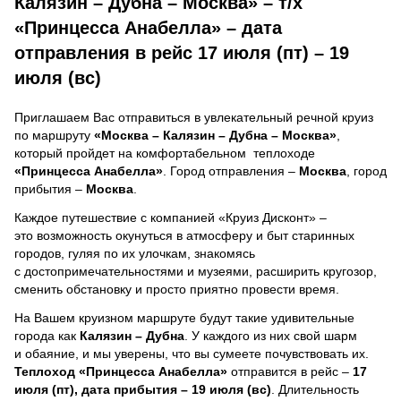
Калязин – Дубна – Москва» – т/х
«Принцесса Анабелла» – дата
отправления в рейс 17 июля (пт) – 19
июля (вс)
Приглашаем Вас отправиться в увлекательный речной круиз
по маршруту
«Москва – Калязин – Дубна – Москва»
,
который пройдет на комфортабельном теплоходе
«Принцесса Анабелла»
. Город отправления –
Москва
, город
прибытия –
Москва
.
Каждое путешествие с компанией «Круиз Дисконт» –
это возможность окунуться в атмосферу и быт старинных
городов, гуляя по их улочкам, знакомясь
с достопримечательностями и музеями, расширить кругозор,
сменить обстановку и просто приятно провести время.
На Вашем круизном маршруте будут такие удивительные
города как
Калязин – Дубна
. У каждого из них свой шарм
и обаяние, и мы уверены, что вы сумеете почувствовать их.
Теплоход
«Принцесса Анабелла»
отправится в рейс –
17
июля (пт), дата прибытия – 19 июля (вс)
. Длительность