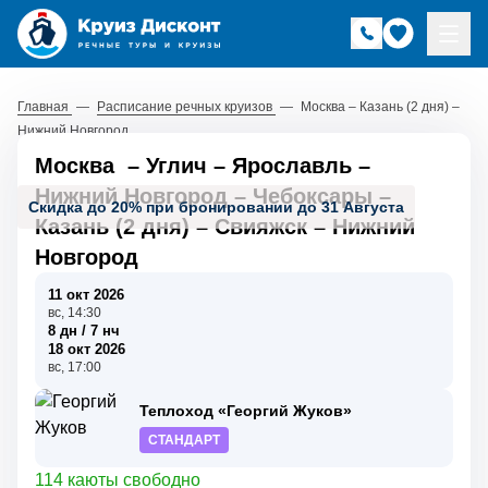
Главная
—
Расписание речных круизов
—
Москва – Казань (2 дня) –
Нижний Новгород
Москва
–
Углич
–
Ярославль
–
Нижний Новгород
–
Чебоксары
–
Скидка до 20% при бронировании до 31 Августа
Казань (2 дня)
–
Свияжск
–
Нижний
Новгород
11 окт 2026
вс, 14:30
8 дн / 7 нч
18 окт 2026
вс, 17:00
Теплоход «Георгий Жуков»
СТАНДАРТ
114 каюты свободно