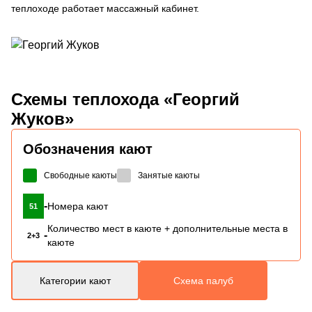
теплоходе работает массажный кабинет.
Схемы
теплохода «Георгий
Жуков»
Обозначения кают
Свободные каюты
Занятые каюты
-
Номера кают
51
Количество мест в каюте + дополнительные места в
-
2+3
каюте
Категории кают
Схема палуб