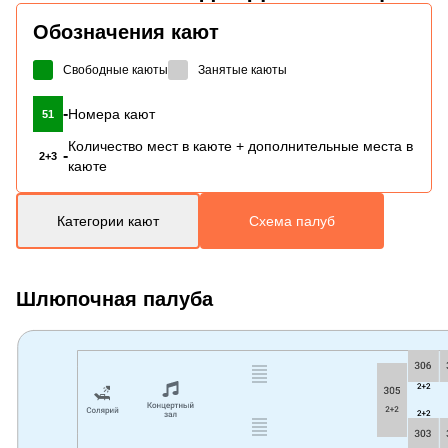
Обозначения кают
Свободные каюты
Занятые каюты
-
Номера кают
51
Количество мест в каюте + дополнительные места в
-
2+3
каюте
Категории кают
Схема палуб
Шлюпочная палуба