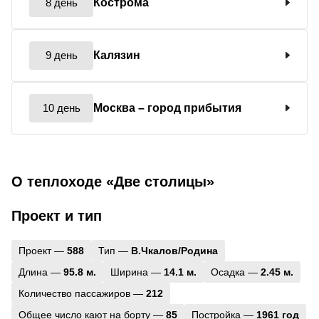
8 день
Кострома
9 день
Калязин
10 день
Москва
– город прибытия
О теплоходе «Две столицы»
Проект и тип
Проект —
588
Тип —
В.Чкалов/Родина
Длина —
95.8 м.
Ширина —
14.1 м.
Осадка —
2.45 м.
Количество пассажиров —
212
Общее число кают на борту —
85
Постройка —
1961 год