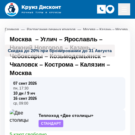
Главная
—
Расписание речных круизов
—
Москва – Казань – Москва
Москва
–
Углич
–
Ярославль
–
Нижний Новгород
–
Казань
–
Скидка до 20% при бронировании до 31 Августа
Чебоксары
–
Козьмодемьянск
–
Чкаловск
–
Кострома
–
Калязин
–
Москва
07 сент 2026
пн, 17:30
10 дн / 9 нч
16 сент 2026
ср, 09:00
Теплоход «Две столицы»
СТАНДАРТ
5 кают свободно