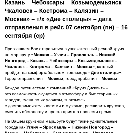
Казань – Чебоксары – Козьмодемьянск –
Чкаловск – Кострома – Калязин –
Москва» – т/х «Две столицы» – дата
отправления в рейс 07 сентября (пн) – 16
сентября (ср)
Приглашаем Вас отправиться в увлекательный речной круиз
по маршруту
«Москва – Углич – Ярославль – Нижний
Новгород – Казань – Чебоксары – Козьмодемьянск –
Чкаловск – Кострома – Калязин – Москва»
, который
пройдет на комфортабельном теплоходе
«Две столицы»
.
Город отправления –
Москва
, город прибытия –
Москва
.
Каждое путешествие с компанией «Круиз Дисконт» –
это возможность окунуться в атмосферу и быт старинных
городов, гуляя по их улочкам, знакомясь
с достопримечательностями и музеями, расширить кругозор,
сменить обстановку и просто приятно провести время.
На Вашем круизном маршруте будут такие удивительные
города как
Углич – Ярославль – Нижний Новгород –
Казань – Чебоксары – Козьмодемьянск – Чкаловск –