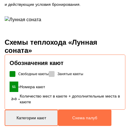
и действующие условия бронирования.
Схемы
теплохода «Лунная
соната»
Обозначения кают
Свободные каюты
Занятые каюты
-
Номера кают
51
Количество мест в каюте + дополнительные места в
-
2+3
каюте
Категории кают
Схема палуб