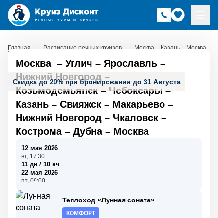
Главная
—
Расписание речных круизов
—
Москва – Казань – Москва
Москва
–
Углич
–
Ярославль
–
Нижний Новгород
–
Скидка до 20% при бронировании до 31 Августа
Козьмодемьянск
–
Чебоксары
–
Казань
–
Свияжск
–
Макарьево
–
Нижний Новгород
–
Чкаловск
–
Кострома
–
Дубна
–
Москва
12 мая 2026
вт, 17:30
11 дн / 10 нч
22 мая 2026
пт, 09:00
Теплоход «Лунная соната»
КОМФОРТ