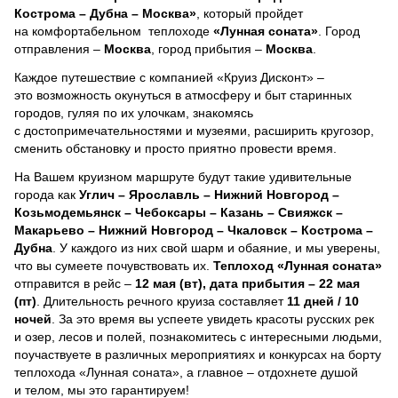
Кострома – Дубна – Москва»
, который пройдет
на комфортабельном теплоходе
«Лунная соната»
. Город
отправления –
Москва
, город прибытия –
Москва
.
Каждое путешествие с компанией «Круиз Дисконт» –
это возможность окунуться в атмосферу и быт старинных
городов, гуляя по их улочкам, знакомясь
с достопримечательностями и музеями, расширить кругозор,
сменить обстановку и просто приятно провести время.
На Вашем круизном маршруте будут такие удивительные
города как
Углич – Ярославль – Нижний Новгород –
Козьмодемьянск – Чебоксары – Казань – Свияжск –
Макарьево – Нижний Новгород – Чкаловск – Кострома –
Дубна
. У каждого из них свой шарм и обаяние, и мы уверены,
что вы сумеете почувствовать их.
Теплоход
«Лунная соната»
отправится в рейс –
12 мая (вт), дата прибытия – 22 мая
(пт)
. Длительность речного круиза составляет
11 дней / 10
ночей
.
За это время вы успеете увидеть красоты русских рек
и озер, лесов и полей, познакомитесь с интересными людьми,
поучаствуете в различных мероприятиях и конкурсах на борту
теплохода «Лунная соната», а главное – отдохнете душой
и телом, мы это гарантируем!