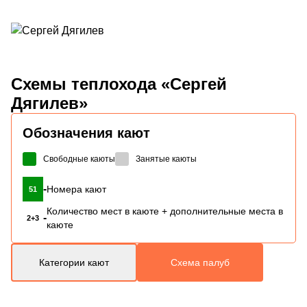
Схемы
теплохода «Сергей
Дягилев»
Обозначения кают
Свободные каюты
Занятые каюты
-
Номера кают
51
Количество мест в каюте + дополнительные места в
-
2+3
каюте
Категории кают
Схема палуб