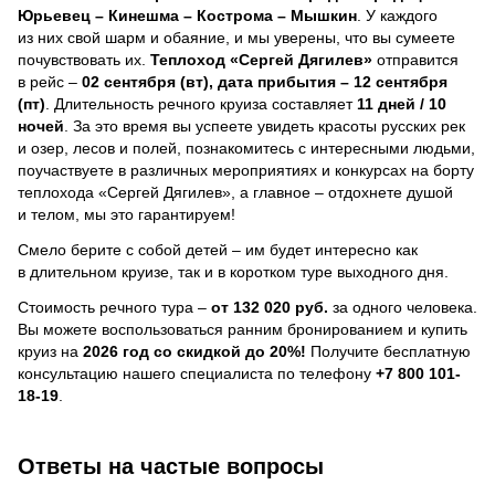
Юрьевец – Кинешма – Кострома – Мышкин
. У каждого
из них свой шарм и обаяние, и мы уверены, что вы сумеете
почувствовать их.
Теплоход
«Сергей Дягилев»
отправится
в рейс –
02 сентября (вт), дата прибытия – 12 сентября
(пт)
. Длительность речного круиза составляет
11 дней / 10
ночей
.
За это время вы успеете увидеть красоты русских рек
и озер, лесов и полей, познакомитесь с интересными людьми,
поучаствуете в различных мероприятиях и конкурсах на борту
теплохода «Сергей Дягилев», а главное – отдохнете душой
и телом, мы это гарантируем!
Смело берите с собой детей – им будет интересно как
в длительном круизе, так и в коротком туре выходного дня.
Стоимость речного тура –
от 132 020 руб.
за одного человека.
Вы можете воспользоваться ранним бронированием и купить
круиз на
2026 год со скидкой до 20%!
Получите бесплатную
консультацию нашего специалиста по телефону
+7 800 101-
18-19
.
Ответы на частые вопросы