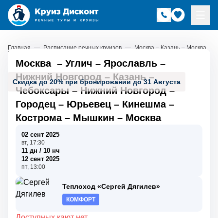
Главная
—
Расписание речных круизов
—
Москва – Казань – Москва
Москва
–
Углич
–
Ярославль
–
Нижний Новгород
–
Казань
–
Скидка до 20% при бронировании до 31 Августа
Чебоксары
–
Нижний Новгород
–
Городец
–
Юрьевец
–
Кинешма
–
Кострома
–
Мышкин
–
Москва
02 сент 2025
вт, 17:30
11 дн / 10 нч
12 сент 2025
пт, 13:00
Теплоход «Сергей Дягилев»
КОМФОРТ
Доступных кают нет