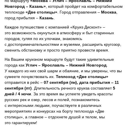
по маршруту
«Москва – Углич – Ярославль – Нижний
Новгород – Казань»
, который пройдет на комфортабельном
теплоходе
«Две столицы»
. Город отправления –
Москва
,
город прибытия –
Казань
.
Каждое путешествие с компанией «Круиз Дисконт» –
это возможность окунуться в атмосферу и быт старинных
городов, гуляя по их улочкам, знакомясь
с достопримечательностями и музеями, расширить кругозор,
сменить обстановку и просто приятно провести время.
На Вашем круизном маршруте будут такие удивительные
города как
Углич – Ярославль – Нижний Новгород
.
У каждого из них свой шарм и обаяние, и мы уверены, что вы
сумеете почувствовать их.
Теплоход
«Две столицы»
отправится в рейс –
07 сентября (пн), дата прибытия – 11
сентября (пт)
. Длительность речного круиза составляет
5
дней / 4 ночи
.
За это время вы успеете увидеть красоты
русских рек и озер, лесов и полей, познакомитесь
с интересными людьми, поучаствуете в различных
мероприятиях и конкурсах на борту теплохода «Две
столицы», а главное – отдохнете душой и телом, мы
это гарантируем!