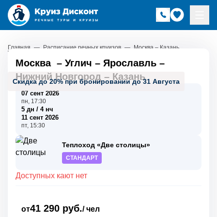
Главная
—
Расписание речных круизов
—
Москва – Казань
Москва
–
Углич
–
Ярославль
–
Нижний Новгород
–
Казань
Скидка до 20% при бронировании до 31 Августа
07 сент 2026
пн, 17:30
5 дн / 4 нч
11 сент 2026
пт, 15:30
Теплоход «Две столицы»
СТАНДАРТ
Доступных кают нет
41 290 руб.
от
/ чел