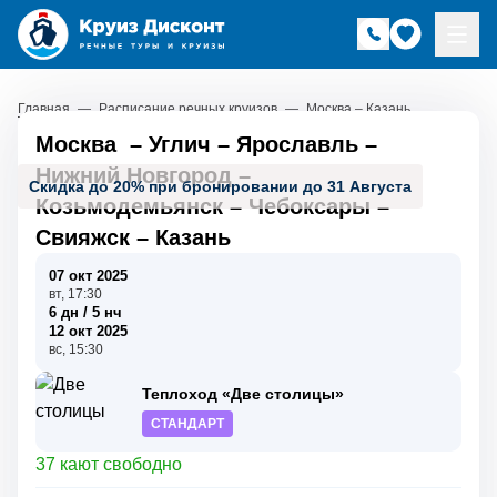
Главная
—
Расписание речных круизов
—
Москва – Казань
Москва
–
Углич
–
Ярославль
–
Нижний Новгород
–
Скидка до 20% при бронировании до 31 Августа
Козьмодемьянск
–
Чебоксары
–
Свияжск
–
Казань
07 окт 2025
вт, 17:30
6 дн / 5 нч
12 окт 2025
вс, 15:30
Теплоход «Две столицы»
СТАНДАРТ
37 кают свободно