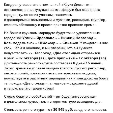
Каждое путешествие с компанией «Круиз Дисконт» –
это возможность окунуться в атмосферу и быт старинных
городов, гуляя по их улочкам, знакомясь
с достопримечательностями и музеями, расширить кругозор,
сменить обстановку и просто приятно провести время.
На Вашем круизном маршруте будут такие удивительные
города как
Углич – Ярославль – Нижний Новгород –
Козьмодемьянск – Чебоксары – Свияжск
. У каждого из них
свой шарм и обаяние, и мы уверены, что вы сумеете
почувствовать их.
Теплоход
«Две столицы»
отправится
в рейс –
07 октября (вт), дата прибытия – 12 октября (вс)
.
Длительность речного круиза составляет
6 дней / 5 ночей
.
За это время вы успеете увидеть красоты русских рек и озер,
лесов и полей, познакомитесь с интересными людьми,
поучаствуете в различных мероприятиях и конкурсах на борту
теплохода «Две столицы», а главное – отдохнете душой
и телом, мы это гарантируем!
Смело берите с собой детей – им будет интересно как
в длительном круизе, так и в коротком туре выходного дня.
Стоимость речного тура –
от 30 945 руб.
за одного человека.