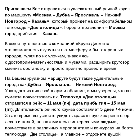
Приглашаем Вас отправиться в увлекательный речной круиз
по маршруту
«Москва – Дубна – Ярославль – Нижний
Новгород – Казань»
, который пройдет на комфортабельном
теплоходе
«Две столицы»
. Город отправления –
Москва
,
город прибытия –
Казань
.
Каждое путешествие с компанией «Круиз Дисконт» –
это возможность окунуться в атмосферу и быт старинных
городов, гуляя по их улочкам, знакомясь
с достопримечательностями и музеями, расширить кругозор,
сменить обстановку и просто приятно провести время.
На Вашем круизном маршруте будут такие удивительные
города как
Дубна – Ярославль – Нижний Новгород
.
У каждого из них свой шарм и обаяние, и мы уверены, что вы
сумеете почувствовать их.
Теплоход
«Две столицы»
отправится в рейс –
11 мая (пн), дата прибытия – 15 мая
(пт)
. Длительность речного круиза составляет
5 дней / 4 ночи
.
За это время вы успеете увидеть красоты русских рек и озер,
лесов и полей, познакомитесь с интересными людьми,
поучаствуете в различных мероприятиях и конкурсах на борту
теплохода «Две столицы», а главное – отдохнете душой