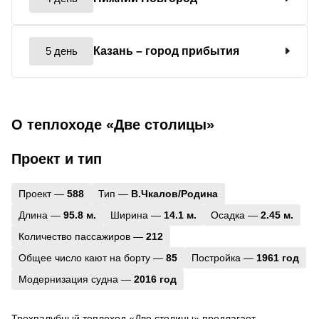
5 день
Казань
– город прибытия
О теплоходе «Две столицы»
Проект и тип
Проект —
588
Тип —
В.Чкалов/Родина
Длина —
95.8 м.
Ширина —
14.1 м.
Осадка —
2.45 м.
Количество пассажиров —
212
Общее число кают на борту —
85
Постройка —
1961 год
Модернизация судна —
2016 год
Трехпалубный теплоход «Две столицы» предлагает