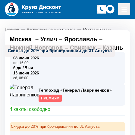
Главная
—
Расписание речных круизов
—
Москва – Казань
Москва
–
Углич
–
Ярославль
–
Нижний Новгород
–
Свияжск
–
Казань
Скидка до 20% при бронировании до 31 Августа
08 июня 2026
пн, 16:00
6 дн / 5 нч
13 июня 2026
сб, 08:00
Теплоход «Генерал Лавриненков»
ПРЕМИУМ
4 каюты свободно
Скидка до 20% при бронировании до 31 Августа