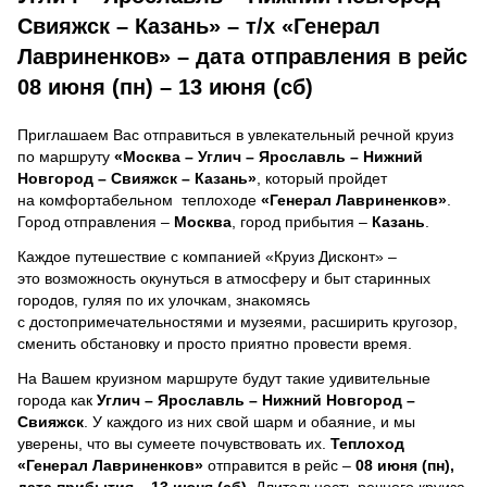
Свияжск – Казань» – т/х «Генерал
Лавриненков» – дата отправления в рейс
08 июня (пн) – 13 июня (сб)
Приглашаем Вас отправиться в увлекательный речной круиз
по маршруту
«Москва – Углич – Ярославль – Нижний
Новгород – Свияжск – Казань»
, который пройдет
на комфортабельном теплоходе
«Генерал Лавриненков»
.
Город отправления –
Москва
, город прибытия –
Казань
.
Каждое путешествие с компанией «Круиз Дисконт» –
это возможность окунуться в атмосферу и быт старинных
городов, гуляя по их улочкам, знакомясь
с достопримечательностями и музеями, расширить кругозор,
сменить обстановку и просто приятно провести время.
На Вашем круизном маршруте будут такие удивительные
города как
Углич – Ярославль – Нижний Новгород –
Свияжск
. У каждого из них свой шарм и обаяние, и мы
уверены, что вы сумеете почувствовать их.
Теплоход
«Генерал Лавриненков»
отправится в рейс –
08 июня (пн),
дата прибытия – 13 июня (сб)
. Длительность речного круиза