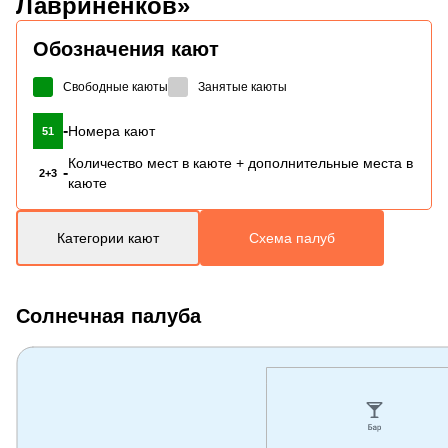
Лавриненков»
Обозначения кают
Свободные каюты
Занятые каюты
-
Номера кают
51
Количество мест в каюте + дополнительные места в
-
2+3
каюте
Категории кают
Схема палуб
Солнечная палуба