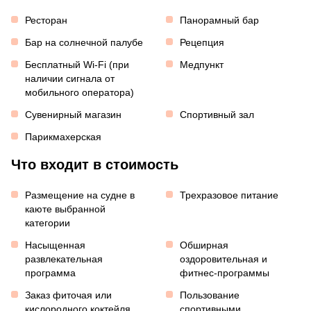
Ресторан
Панорамный бар
Бар на солнечной палубе
Рецепция
Бесплатный Wi-Fi (при
Медпункт
наличии сигнала от
мобильного оператора)
Сувенирный магазин
Спортивный зал
Парикмахерская
Что входит в стоимость
Размещение на судне в
Трехразовое питание
каюте выбранной
категории
Насыщенная
Обширная
развлекательная
оздоровительная и
программа
фитнес-программы
Заказ фиточая или
Пользование
кислородного коктейля
спортивными