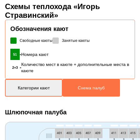
Схемы
теплохода «Игорь
Стравинский»
Обозначения кают
Свободные каюты
Занятые каюты
-
Номера кают
51
Количество мест в каюте + дополнительные места в
-
2+3
каюте
Категории кают
Схема палуб
Шлюпочная палуба