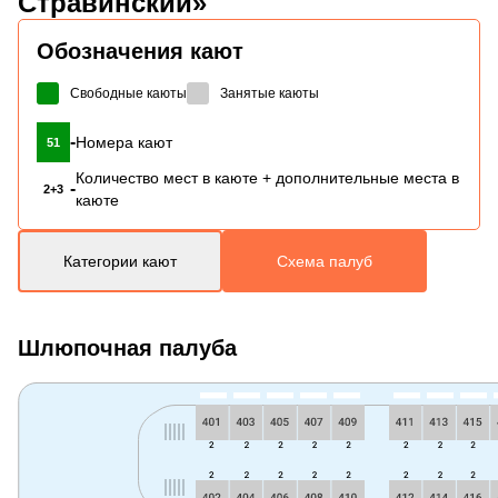
Стравинский»
Обозначения кают
Свободные каюты
Занятые каюты
-
Номера кают
51
Количество мест в каюте + дополнительные места в
-
2+3
каюте
Категории кают
Схема палуб
Шлюпочная палуба