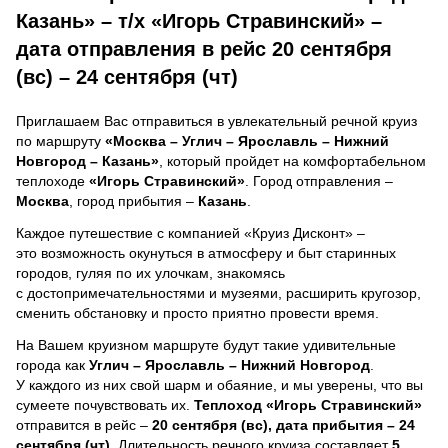
Казань» – т/х «Игорь Стравинский» –
дата отправления в рейс 20 сентября
(вс) – 24 сентября (чт)
Приглашаем Вас отправиться в увлекательный речной круиз
по маршруту
«Москва – Углич – Ярославль – Нижний
Новгород – Казань»
, который пройдет на комфортабельном
теплоходе
«Игорь Стравинский»
. Город отправления –
Москва
, город прибытия –
Казань
.
Каждое путешествие с компанией «Круиз Дисконт» –
это возможность окунуться в атмосферу и быт старинных
городов, гуляя по их улочкам, знакомясь
с достопримечательностями и музеями, расширить кругозор,
сменить обстановку и просто приятно провести время.
На Вашем круизном маршруте будут такие удивительные
города как
Углич – Ярославль – Нижний Новгород
.
У каждого из них свой шарм и обаяние, и мы уверены, что вы
сумеете почувствовать их.
Теплоход
«Игорь Стравинский»
отправится в рейс –
20 сентября (вс), дата прибытия – 24
сентября (чт)
. Длительность речного круиза составляет
5