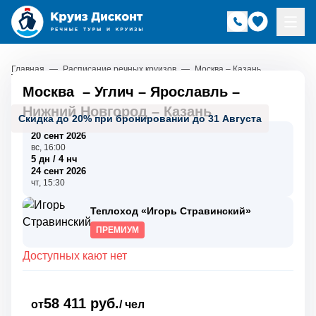
Главная
—
Расписание речных круизов
—
Москва – Казань
Москва
–
Углич
–
Ярославль
–
Нижний Новгород
–
Казань
Скидка до 20% при бронировании до 31 Августа
20 сент 2026
вс, 16:00
5 дн / 4 нч
24 сент 2026
чт, 15:30
Теплоход «Игорь Стравинский»
ПРЕМИУМ
Доступных кают нет
58 411 руб.
от
/ чел