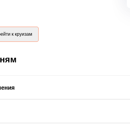
ейти к круизам
дням
ления