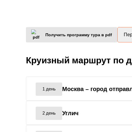
Пер
Получить программу тура в pdf
Круизный маршрут по 
Москва
– город отправ
1 день
Углич
2 день