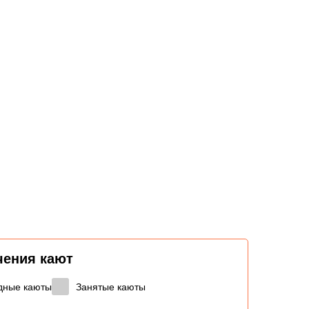
чения кают
дные каюты
Занятые каюты