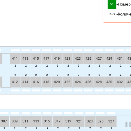
-
Номер
51
-
Количе
2+3