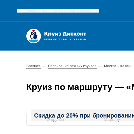
Офисы продаж в Москве и Нижнем Новгороде
Главная
—
Расписание речных круизов
—
Москва – Казань
Круиз по маршруту — «Мо
Скидка до 20% при бронировании
О круизе
Маршрут