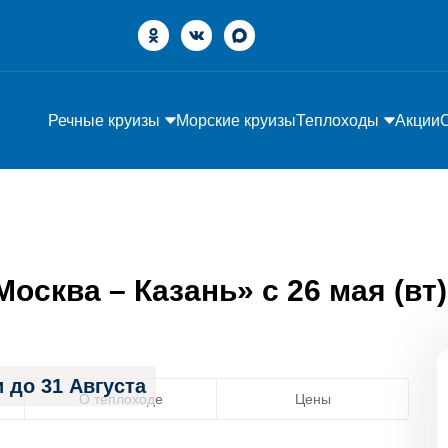
Речные круизы
Морские круизы
Теплоходы
Акции
сква – Казань» с 26 мая (вт) 
 до 31 Августа
О теплоходе
Цены