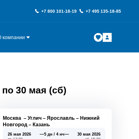
+7 800 101-18-19
+7 495 135-18-85
О компании
по 30 мая (сб)
Москва
–
Углич
–
Ярославль
–
Нижний
Новгород
–
Казань
—
—
26 мая 2026
5 дн / 4 нч
30 мая 2026