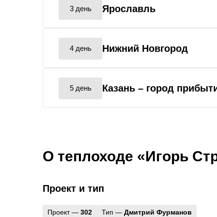
Ярославль
3 день
Нижний Новгород
4 день
Казань
– город прибыт
5 день
О теплоходе «Игорь Ст
Проект и тип
Проект —
302
Тип —
Дмитрий Фурманов