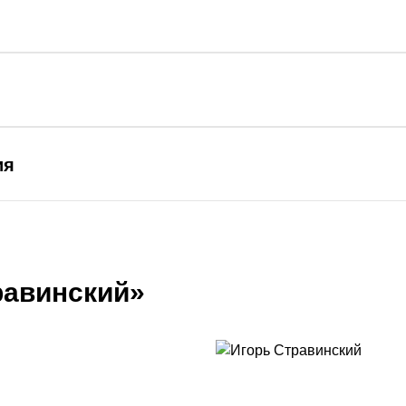
ия
равинский»