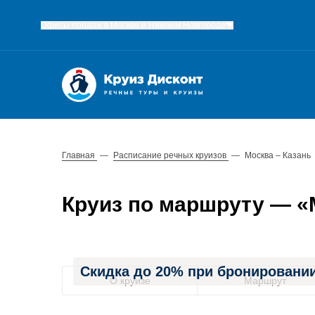
Офисы продаж в Москве и Нижнем Новгороде
Главная
—
Расписание речных круизов
—
Москва – Казань
Круиз по маршруту — «Мо
Скидка до 20% при бронировании
О круизе
Маршрут