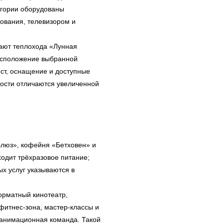
егории оборудованы
ования, телевизором и
кают теплохода «Лунная
асположение выбранной
ест, оснащение и доступные
сти отличаются увеличенной
Блюз», кофейня «Бетховен» и
одит трёхразовое питание;
х услуг указываются в
орматный кинотеатр,
фитнес-зона, мастер-классы и
 анимационная команда. Такой