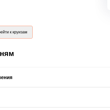
ейти к круизам
дням
ления