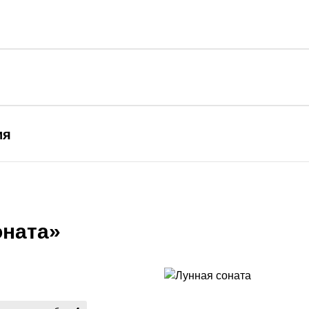
ия
оната»