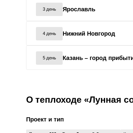
Ярославль
3 день
Нижний Новгород
4 день
Казань
– город прибыт
5 день
О теплоходе «Лунная с
Проект и тип