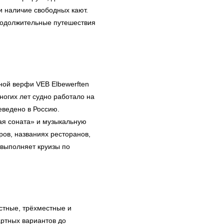
и наличие свободных кают.
продолжительные путешествия
ной верфи VEB Elbewerften
ногих лет судно работало на
еведено в Россию.
ая соната» и музыкальную
ов, названиях ресторанов,
 выполняет круизы по
стные, трёхместные и
ртных вариантов до