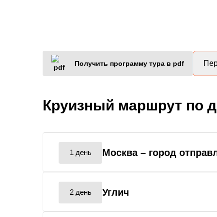
Пер
Получить программу тура в pdf
Круизный маршрут по 
Москва
– город отправ
1 день
Углич
2 день