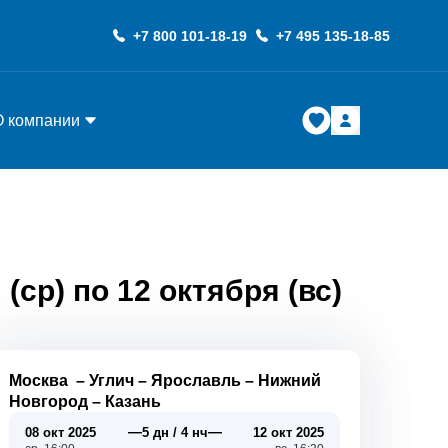
+7 800 101-18-19
+7 495 135-18-85
О компании
(ср) по 12 октября (вс)
Москва
–
Углич
–
Ярославль
–
Нижний
Новгород
–
Казань
—
—
08 окт 2025
5 дн / 4 нч
12 окт 2025