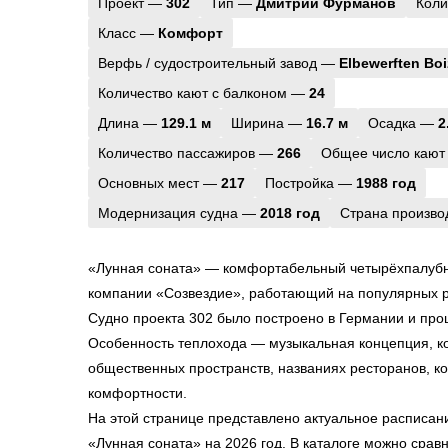
Проект —
302
Тип —
Дмитрий Фурманов
Коли
Класс —
Комфорт
Верфь / судостроительный завод —
Elbewerften Bo
Количество кают с балконом —
24
Длина —
129.1 м
Ширина —
16.7 м
Осадка —
2
Количество пассажиров —
266
Общее число кают
Основных мест —
217
Постройка —
1988 год
Модернизация судна —
2018 год
Страна произв
«Лунная соната» — комфортабельный четырёхпалубн
компании «Созвездие», работающий на популярных р
Судно проекта 302 было построено в Германии и про
Особенность теплохода — музыкальная концепция, к
общественных пространств, названиях ресторанов, 
комфортности.
На этой странице представлено актуальное расписан
«Лунная соната» на 2026 год. В каталоге можно срав