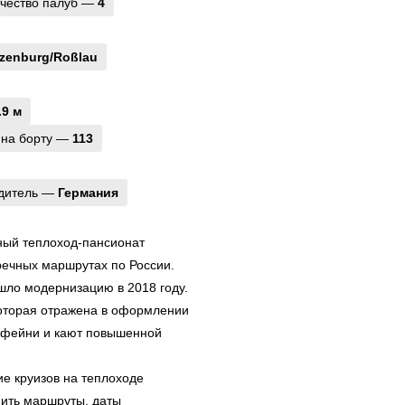
чество палуб —
4
izenburg/Roßlau
.9 м
 на борту —
113
одитель —
Германия
ый теплоход-пансионат
ечных маршрутах по России.
шло модернизацию в 2018 году.
оторая отражена в оформлении
кофейни и кают повышенной
ие круизов на теплоходе
нить маршруты, даты