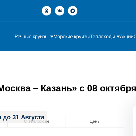
Речные круизы
Морские круизы
Теплоходы
Акции
сква – Казань» с 08 октября 
 до 31 Августа
О теплоходе
Цены