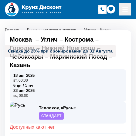
Главная
—
Расписание речных круизов
—
Москва – Казань
Москва
–
Углич
–
Кострома
–
Городец
–
Нижний Новгород
–
Скидка до 20% при бронировании до 31 Августа
Чебоксары
–
Мариинский Посад
–
Казань
18 авг 2026
вт, 00:00
6 дн / 5 нч
23 авг 2026
вс, 00:00
Теплоход «Русь»
СТАНДАРТ
Доступных кают нет