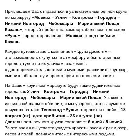
Приглашаем Вас отправиться в увлекательный речной круиз
по маршруту
«Москва – Углич – Кострома – Городец –
Нижний Новгород – Чебоксары – Мариинский Посад –
Казань»
, который пройдет на комфортабельном теплоходе
«Русь»
. Город отправления –
Москва
, город прибытия –
Казань
.
Каждое путешествие с компанией «Круиз Дисконт» –
это возможность окунуться в атмосферу и быт старинных
городов, гуляя по их улочкам, знакомясь
с достопримечательностями и музеями, расширить кругозор,
сменить обстановку и просто приятно провести время.
На Вашем круизном маршруте будут такие удивительные
города как
Углич – Кострома – Городец – Нижний
Новгород – Чебоксары – Мариинский Посад
. У каждого
из них свой шарм и обаяние, и мы уверены, что вы сумеете
почувствовать их.
Теплоход
«Русь»
отправится в рейс –
18
августа (вт), дата прибытия – 23 августа (вс)
.
Длительность речного круиза составляет
6 дней / 5 ночей
.
За это время вы успеете увидеть красоты русских рек и озер,
лесов и полей, познакомитесь с интересными людьми,