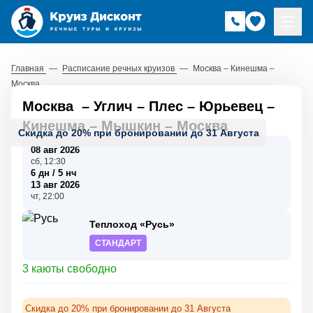
Главная
—
Расписание речных круизов
—
Москва – Кинешма –
Москва
Москва
–
Углич
–
Плес
–
Юрьевец
–
Кинешма
–
Мышкин
–
Москва
Скидка до 20% при бронировании до 31 Августа
08 авг 2026
сб, 12:30
6 дн / 5 нч
13 авг 2026
чт, 22:00
Теплоход «Русь»
СТАНДАРТ
3 каюты свободно
Скидка до 20% при бронировании до 31 Августа