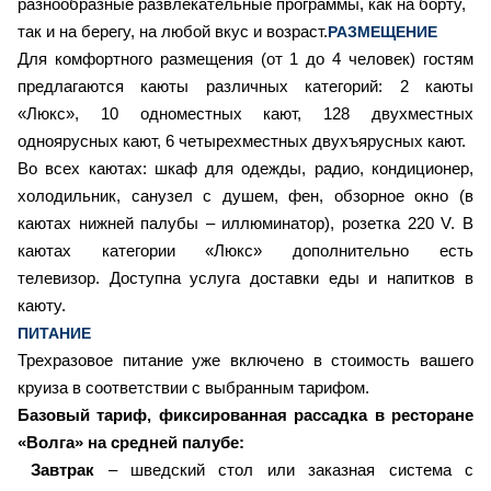
разнообразные развлекательные программы, как на борту,
так и на берегу, на любой вкус и возраст.
РАЗМЕЩЕНИЕ
Для комфортного размещения (от 1 до 4 человек) гостям
предлагаются каюты различных категорий:
2
каюты
«Люкс»,
10
одноместных кают,
128
двухместных
одноярусных кают,
6
четырехместных двухъярусных кают.
Во всех каютах: шкаф для одежды, радио, кондиционер,
холодильник, санузел с душем, фен, обзорное окно (в
каютах нижней палубы – иллюминатор), розетка 220 V. В
каютах категории «Люкс» дополнительно есть
телевизор. Доступна услуга доставки еды и напитков в
каюту.
ПИТАНИЕ
Трехразовое питание уже включено в стоимость вашего
круиза в соответствии с выбранным тарифом.
Базовый тариф, фиксированная рассадка в ресторане
«Волга» на средней палубе:
Завтрак
– шведский стол или заказная система с