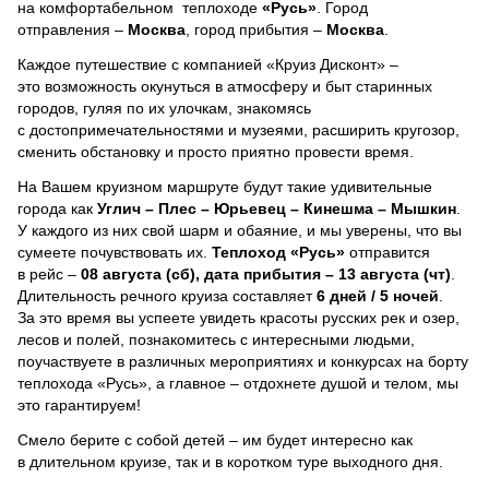
на комфортабельном теплоходе
«Русь»
. Город
отправления –
Москва
, город прибытия –
Москва
.
Каждое путешествие с компанией «Круиз Дисконт» –
это возможность окунуться в атмосферу и быт старинных
городов, гуляя по их улочкам, знакомясь
с достопримечательностями и музеями, расширить кругозор,
сменить обстановку и просто приятно провести время.
На Вашем круизном маршруте будут такие удивительные
города как
Углич – Плес – Юрьевец – Кинешма – Мышкин
.
У каждого из них свой шарм и обаяние, и мы уверены, что вы
сумеете почувствовать их.
Теплоход
«Русь»
отправится
в рейс –
08 августа (сб), дата прибытия – 13 августа (чт)
.
Длительность речного круиза составляет
6 дней / 5 ночей
.
За это время вы успеете увидеть красоты русских рек и озер,
лесов и полей, познакомитесь с интересными людьми,
поучаствуете в различных мероприятиях и конкурсах на борту
теплохода «Русь», а главное – отдохнете душой и телом, мы
это гарантируем!
Смело берите с собой детей – им будет интересно как
в длительном круизе, так и в коротком туре выходного дня.