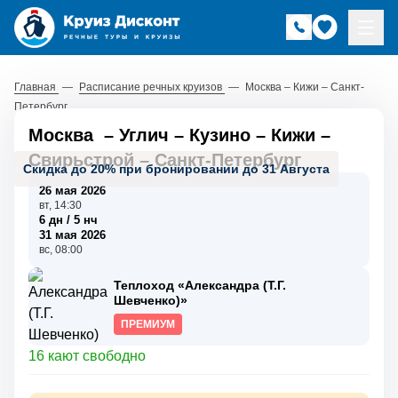
Главная
—
Расписание речных круизов
—
Москва – Кижи – Санкт-
Петербург
Москва
–
Углич
–
Кузино
–
Кижи
–
Свирьстрой
–
Санкт-Петербург
Скидка до 20% при бронировании до 31 Августа
26 мая 2026
вт, 14:30
6 дн / 5 нч
31 мая 2026
вс, 08:00
Теплоход «Александра (Т.Г.
Шевченко)»
ПРЕМИУМ
16 кают свободно