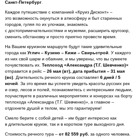
Санкт-Петербург
.
Каждое путешествие с компанией «Круиз Дисконт» –
это возможность окунуться в атмосферу и быт старинных
городов, гуляя по их улочкам, знакомясь
с достопримечательностями и музеями, расширить кругозор,
сменить обстановку и просто приятно провести время.
На Вашем круизном маршруте будут такие удивительные
города как
Углич – Кузино – Кижи – Свирьстрой
. У каждого
из них свой шарм и обаяние, и мы уверены, что вы сумеете
почувствовать их.
Теплоход
«Александра (Т.Г. Шевченко)»
отправится в рейс –
26 мая (вт), дата прибытия – 31 мая
(вс)
. Длительность речного круиза составляет
6 дней / 5
ночей
.
За это время вы успеете увидеть красоты русских рек
и озер, лесов и полей, познакомитесь с интересными людьми,
поучаствуете в различных мероприятиях и конкурсах на борту
теплохода «Александра (Т.Г. Шевченко)», а главное –
отдохнете душой и телом, мы это гарантируем!
Смело берите с собой детей – им будет интересно как
в длительном круизе, так и в коротком туре выходного дня.
Стоимость речного тура –
от 82 559 руб.
за одного человека.