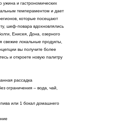
о ужина и гастрономических
ональным темпераментом и дает
 регионов, которые посещают
рту, шеф-повара вдохновлялись
лги, Енисея, Дона, озерного
ся свежие локальные продукты,
онцепции вы получите более
тесь и откроете новую палитру
ванная рассадка
ез ограничения – вода, чай,
л пива или 1 бокал домашнего
ение