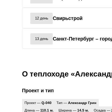
Свирьстрой
12 день
Санкт-Петербург
– гор
13 день
О теплоходе «Александ
Проект и тип
Проект —
Q-040
Тип —
Александр Грин
Длина —
110.1 м.
Ширина —
14.5 м.
Осадка —