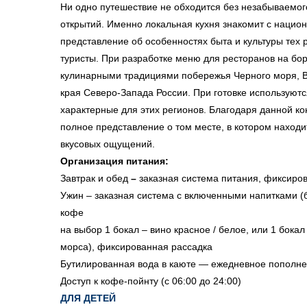
Ни одно путешествие не обходится без незабываемог
открытий. Именно локальная кухня знакомит с наци
представление об особенностях быта и культуры тех
туристы. При разработке меню для ресторанов на бо
кулинарными традициями побережья Черного моря, Во
края Северо-Запада России. При готовке используют
характерные для этих регионов. Благодаря данной к
полное представление о том месте, в котором находи
вкусовых ощущений.
Организация питания:
Завтрак и обед
–
заказная система питания, фиксиро
Ужин – заказная система с включенными напитками (б
кофе
на выбор 1 бокал – вино красное / белое, или 1 бока
морса), фиксированная рассадка
Бутилированная вода в каюте — ежедневное пополн
Доступ к кофе-пойнту (с 06:00 до 24:00)
ДЛЯ ДЕТЕЙ