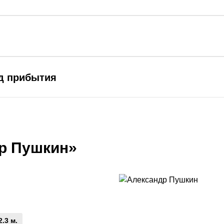
од прибытия
р Пушкин»
2.3 м.