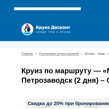
Офисы продаж в Москве и Нижнем Новгороде
Главная
—
Расписание речных круизов
—
Москва – Кижи – 
Круиз по маршруту — «М
Петрозаводск (2 дня) – 
Скидка до 20% при бронировании
О круизе
Маршрут