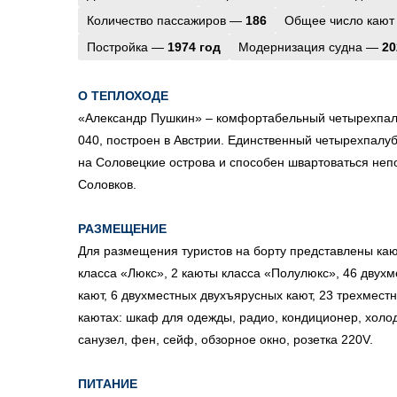
Количество пассажиров —
186
Общее число кают
Постройка —
1974 год
Модернизация судна —
20
О ТЕПЛОХОДЕ
«Александр Пушкин» – комфортабельный четырехпал
040, построен в Австрии. Единственный четырехпалу
на Соловецкие острова и способен швартоваться неп
Соловков.
РАЗМЕЩЕНИЕ
Для размещения туристов на борту представлены каю
класса «Люкс», 2 каюты класса «Полулюкс», 46 двух
кают, 6 двухместных двухъярусных кают, 23 трехмест
каютах: шкаф для одежды, радио, кондиционер, холод
санузел, фен, сейф, обзорное окно, розетка 220V.
ПИТАНИЕ