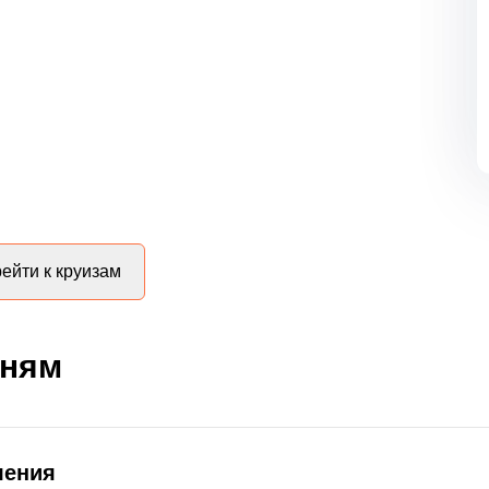
ейти к круизам
дням
ления