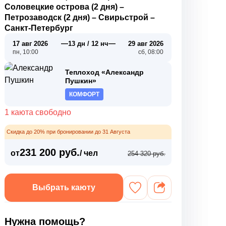
Соловецкие острова (2 дня)
–
Петрозаводск (2 дня)
–
Свирьстрой
–
Санкт-Петербург
—
—
17 авг 2026
13 дн / 12 нч
29 авг 2026
пн, 10:00
сб, 08:00
Теплоход «Александр
Пушкин»
КОМФОРТ
1 каюта свободно
Скидка до 20% при бронировании до 31 Августа
231 200 руб.
от
/ чел
254 320 руб.
Выбрать каюту
Нужна помощь?