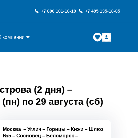
+7 800 101-18-19
+7 495 135-18-85
О компании
трова (2 дня) –
(пн) по 29 августа (сб)
Москва
–
Углич
–
Горицы
–
Кижи
–
Шлюз
№5
–
Сосновец
–
Беломорск
–