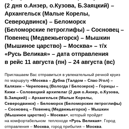
(2 дня о.Анзер, о.Кузова, Б.Заяцкий) –
Архангельск (Малые Корелы,
Северодвинск) – Беломорск
(Беломорские петроглифы) – Сосновец –
Повенец (Медвежьегорск) – Мышкин
(Мышиное царство) – Москва» – т/х
«Русь Великая» – дата отправления
в рейс 11 августа (пн) – 24 августа (вс)
Приглашаем Вас отправиться в увлекательный речной круиз
по маршруту
«Москва – Дубна (Талдом – Спас-Угол) –
Калязин – Череповец (Вологда / Белозерск) – Горицы –
Кижи – Соловецкий архипелаг (2 дня о.Анзер, о.Кузова,
Б.Заяцкий) – Архангельск (Малые Корелы,
Северодвинск) – Беломорск (Беломорские петроглифы)
– Сосновец – Повенец (Медвежьегорск) – Мышкин
(Мышиное царство) – Москва»
, который пройдет
на комфортабельном теплоходе
«Русь Великая»
. Город
отправления –
Москва
, город прибытия –
Москва
.