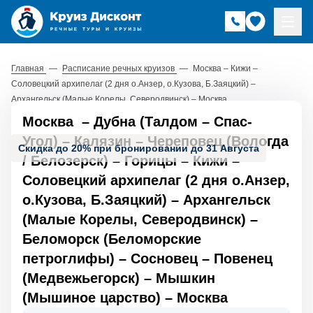
Главная
—
Расписание речных круизов
—
Москва – Кижи –
Соловецкий архипелаг (2 дня о.Анзер, о.Кузова, Б.Заяцкий) –
Архангельск (Малые Корелы, Северодвинск) – Москва
Москва
–
Дубна (Талдом
–
Спас-
Угол)
–
Калязин
–
Череповец (Вологда
Скидка до 20% при бронировании до 31 Августа
/ Белозерск)
–
Горицы
–
Кижи
–
Соловецкий архипелаг (2 дня о.Анзер,
о.Кузова, Б.Заяцкий)
–
Архангельск
(Малые Корелы, Северодвинск)
–
Беломорск (Беломорские
петроглифы)
–
Сосновец
–
Повенец
(Медвежьегорск)
–
Мышкин
(Мышиное царство)
–
Москва