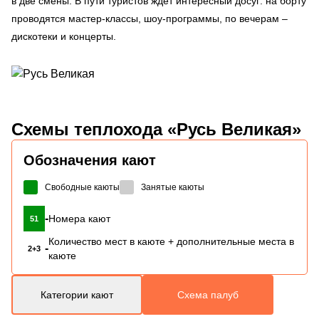
в две смены. В пути туристов ждет интересный досуг: на борту
проводятся мастер-классы, шоу-программы, по вечерам –
дискотеки и концерты.
Схемы
теплохода «Русь Великая»
Обозначения кают
Свободные каюты
Занятые каюты
-
Номера кают
51
Количество мест в каюте + дополнительные места в
-
2+3
каюте
Категории кают
Схема палуб