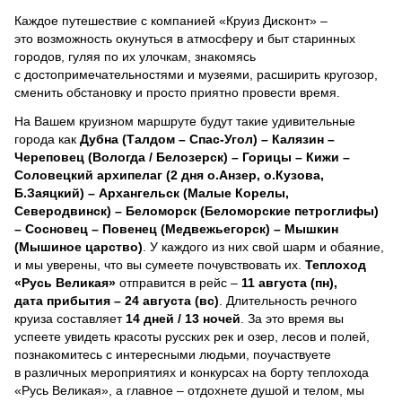
Каждое путешествие с компанией «Круиз Дисконт» –
это возможность окунуться в атмосферу и быт старинных
городов, гуляя по их улочкам, знакомясь
с достопримечательностями и музеями, расширить кругозор,
сменить обстановку и просто приятно провести время.
На Вашем круизном маршруте будут такие удивительные
города как
Дубна (Талдом – Спас-Угол) – Калязин –
Череповец (Вологда / Белозерск) – Горицы – Кижи –
Соловецкий архипелаг (2 дня о.Анзер, о.Кузова,
Б.Заяцкий) – Архангельск (Малые Корелы,
Северодвинск) – Беломорск (Беломорские петроглифы)
– Сосновец – Повенец (Медвежьегорск) – Мышкин
(Мышиное царство)
. У каждого из них свой шарм и обаяние,
и мы уверены, что вы сумеете почувствовать их.
Теплоход
«Русь Великая»
отправится в рейс –
11 августа (пн),
дата прибытия – 24 августа (вс)
. Длительность речного
круиза составляет
14 дней / 13 ночей
.
За это время вы
успеете увидеть красоты русских рек и озер, лесов и полей,
познакомитесь с интересными людьми, поучаствуете
в различных мероприятиях и конкурсах на борту теплохода
«Русь Великая», а главное – отдохнете душой и телом, мы