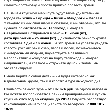
сменить обстановку и просто приятно провести время.
На Вашем круизном маршруте будут такие удивительные
города как
Углич – Горицы – Кижи – Мандроги – Валаам
.
У каждого из них свой шарм и обаяние, и мы уверены, что вы
сумеете почувствовать их.
Теплоход
«Генерал
Лавриненков»
отправится в рейс –
19 июня (пт),
дата прибытия – 25 июня (чт)
. Длительность речного круиза
составляет
7 дней / 6 ночей
.
За это время вы успеете увидеть
красоты русских рек и озер, лесов и полей, познакомитесь
с интересными людьми, поучаствуете в различных
мероприятиях и конкурсах на борту теплохода «Генерал
Лавриненков», а главное – отдохнете душой и телом, мы
это гарантируем!
Смело берите с собой детей – им будет интересно как
в длительном круизе, так и в коротком туре выходного дня.
Стоимость речного тура –
от 107 674 руб.
за одного человека.
Вы можете воспользоваться ранним бронированием и купить
круиз на
2026 год со скидкой до 20%!
Получите бесплатную
консультацию нашего специалиста по телефону
+7 800 101-
18-19
.