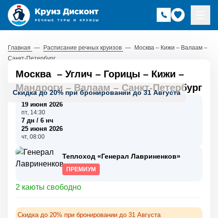
Главная
—
Расписание речных круизов
—
Москва – Кижи – Валаам –
Санкт-Петербург
Москва
–
Углич
–
Горицы
–
Кижи
–
Мандроги
–
Валаам
–
Санкт-Петербург
Скидка до 20% при бронировании до 31 Августа
19 июня 2026
пт, 14:30
7 дн / 6 нч
25 июня 2026
чт, 08:00
Теплоход «Генерал Лавриненков»
ПРЕМИУМ
2 каюты свободно
Скидка до 20% при бронировании до 31 Августа