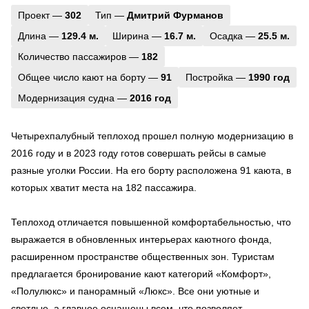
Проект —
302
Тип —
Дмитрий Фурманов
Длина —
129.4 м.
Ширина —
16.7 м.
Осадка —
25.5 м.
Количество пассажиров —
182
Общее число кают на борту —
91
Постройка —
1990 год
Модернизация судна —
2016 год
Четырехпалубный теплоход прошел полную модернизацию в
2016 году и в 2023 году готов совершать рейсы в самые
разные уголки России. На его борту расположена 91 каюта, в
которых хватит места на 182 пассажира.
Теплоход отличается повышенной комфортабельностью, что
выражается в обновленных интерьерах каютного фонда,
расширенном пространстве общественных зон. Туристам
предлагается бронирование кают категорий «Комфорт»,
«Полулюкс» и панорамный «Люкс». Все они уютные и
светлые, а главное оснащены всем, что позволяет