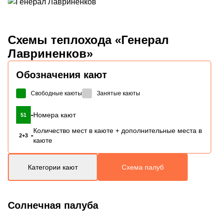
Схемы
теплохода «Генерал
Лавриненков»
Обозначения кают
Свободные каюты
Занятые каюты
-
Номера кают
51
Количество мест в каюте + дополнительные места в
-
2+3
каюте
Категории кают
Схема палуб
Солнечная палуба