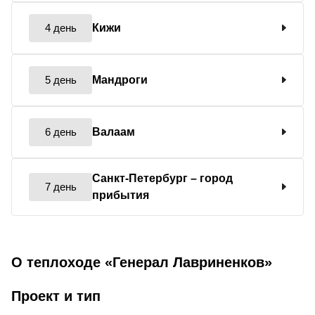
4 день
Кижи
5 день
Мандроги
6 день
Валаам
Санкт-Петербург
– город
7 день
прибытия
О теплоходе «Генерал Лавриненков»
Проект и тип