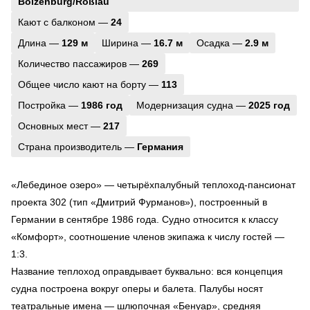
Boizenburg/Roßlau
Кают с балконом —
24
Длина —
129 м
Ширина —
16.7 м
Осадка —
2.9 м
Количество пассажиров —
269
Общее число кают на борту —
113
Постройка —
1986 год
Модернизация судна —
2025 год
Основных мест —
217
Страна производитель —
Германия
«Лебединое озеро» — четырёхпалубный теплоход-пансионат
проекта 302 (тип «Дмитрий Фурманов»), построенный в
Германии в сентябре 1986 года. Судно относится к классу
«Комфорт», соотношение членов экипажа к числу гостей —
1:3.
Название теплоход оправдывает буквально: вся концепция
судна построена вокруг оперы и балета. Палубы носят
театральные имена — шлюпочная «Бенуар», средняя