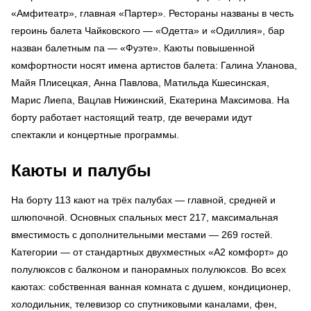
«Амфитеатр», главная «Партер». Рестораны названы в честь
героинь балета Чайковского — «Одетта» и «Одиллия», бар
назван балетным па — «Фуэте». Каюты повышенной
комфортности носят имена артистов балета: Галина Уланова,
Майя Плисецкая, Анна Павлова, Матильда Кшесинская,
Марис Лиепа, Вацлав Нижинский, Екатерина Максимова. На
борту работает настоящий театр, где вечерами идут
спектакли и концертные программы.
Каюты и палубы
На борту 113 кают на трёх палубах — главной, средней и
шлюпочной. Основных спальных мест 217, максимальная
вместимость с дополнительными местами — 269 гостей.
Категории — от стандартных двухместных «А2 комфорт» до
полулюксов с балконом и панорамных полулюксов. Во всех
каютах: собственная ванная комната с душем, кондиционер,
холодильник, телевизор со спутниковыми каналами, фен,