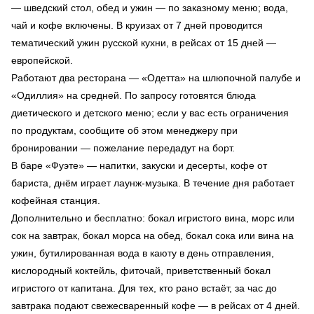
— шведский стол, обед и ужин — по заказному меню; вода,
чай и кофе включены. В круизах от 7 дней проводится
тематический ужин русской кухни, в рейсах от 15 дней —
европейской.
Работают два ресторана — «Одетта» на шлюпочной палубе и
«Одиллия» на средней. По запросу готовятся блюда
диетического и детского меню; если у вас есть ограничения
по продуктам, сообщите об этом менеджеру при
бронировании — пожелание передадут на борт.
В баре «Фуэте» — напитки, закуски и десерты, кофе от
бариста, днём играет лаунж-музыка. В течение дня работает
кофейная станция.
Дополнительно и бесплатно: бокал игристого вина, морс или
сок на завтрак, бокал морса на обед, бокал сока или вина на
ужин, бутилированная вода в каюту в день отправления,
кислородный коктейль, фиточай, приветственный бокал
игристого от капитана. Для тех, кто рано встаёт, за час до
завтрака подают свежесваренный кофе — в рейсах от 4 дней.