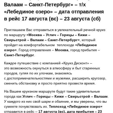
Валаам – Санкт-Петербург» – т/х
«Лебединое озеро» – дата отправления
в рейс 17 августа (вс) – 23 августа (сб)
Приглашаем Вас отправиться в увлекательный речной круиз
по маршруту
«Москва – Углич – Горицы – Кижи –
Свирьстрой – Валаам – Санкт-Петербург»
, который
пройдет на комфортабельном теплоходе
«Лебединое
озеро»
. Город отправления –
Москва
, город прибытия –
Санкт-Петербург
.
Каждое путешествие с компанией «Круиз Дисконт» –
это возможность окунуться в атмосферу и быт старинных
городов, гуляя по их улочкам, знакомясь
с достопримечательностями и музеями, расширить кругозор,
сменить обстановку и просто приятно провести время.
На Вашем круизном маршруте будут такие удивительные
города как
Углич – Горицы – Кижи – Свирьстрой – Валаам
.
У каждого из них свой шарм и обаяние, и мы уверены, что вы
сумеете почувствовать их.
Теплоход
«Лебединое озеро»
отправится в рейс –
17 августа (вс), дата прибытия – 23