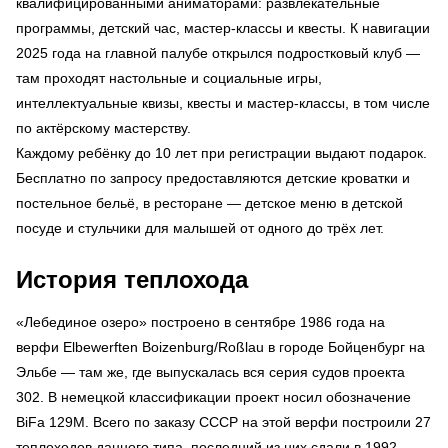
квалифицированными аниматорами: развлекательные
программы, детский час, мастер-классы и квесты. К навигации
2025 года на главной палубе открылся подростковый клуб —
там проходят настольные и социальные игры,
интеллектуальные квизы, квесты и мастер-классы, в том числе
по актёрскому мастерству.
Каждому ребёнку до 10 лет при регистрации выдают подарок.
Бесплатно по запросу предоставляются детские кроватки и
постельное бельё, в ресторане — детское меню в детской
посуде и стульчики для малышей от одного до трёх лет.
История теплохода
«Лебединое озеро» построено в сентябре 1986 года на
верфи Elbewerften Boizenburg/Roßlau в городе Бойценбург на
Эльбе — там же, где выпускалась вся серия судов проекта
302. В немецкой классификации проект носил обозначение
BiFa 129M. Всего по заказу СССР на этой верфи построили 27
теплоходов данного типа, последний из них сдали в 1992