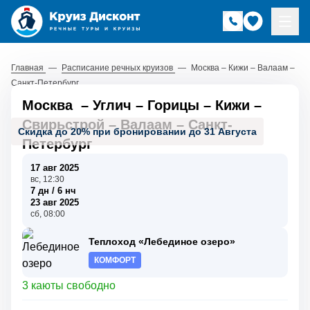
Главная
—
Расписание речных круизов
—
Москва – Кижи – Валаам –
Санкт-Петербург
Москва
–
Углич
–
Горицы
–
Кижи
–
Свирьстрой
–
Валаам
–
Санкт-
Скидка до 20% при бронировании до 31 Августа
Петербург
17 авг 2025
вс, 12:30
7 дн / 6 нч
23 авг 2025
сб, 08:00
Теплоход «Лебединое озеро»
КОМФОРТ
3 каюты свободно