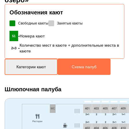
Обозначения кают
Свободные каюты
Занятые каюты
-
Номера кают
51
Количество мест в каюте + дополнительные места в
-
2+3
каюте
Категории кают
Схема палуб
Шлюпочная палуба