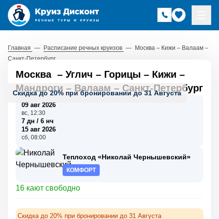
Главная
—
Расписание речных круизов
—
Москва – Кижи – Валаам –
Санкт-Петербург
Москва
–
Углич
–
Горицы
–
Кижи
–
Мандроги
–
Валаам
–
Санкт-Петербург
Скидка до 20% при бронировании до 31 Августа
09 авг 2026
вс, 12:30
7 дн / 6 нч
15 авг 2026
сб, 08:00
Теплоход «Николай Чернышевский»
КОМФОРТ
16 кают свободно
Скидка до 20% при бронировании до 31 Августа