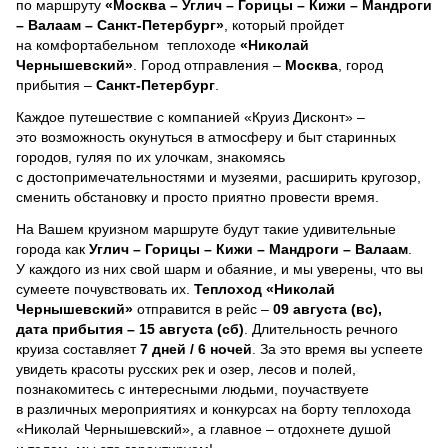
по маршруту
«Москва – Углич – Горицы – Кижи – Мандроги
– Валаам – Санкт-Петербург»
, который пройдет
на комфортабельном теплоходе
«Николай
Чернышевский»
. Город отправления –
Москва
, город
прибытия –
Санкт-Петербург
.
Каждое путешествие с компанией «Круиз Дисконт» –
это возможность окунуться в атмосферу и быт старинных
городов, гуляя по их улочкам, знакомясь
с достопримечательностями и музеями, расширить кругозор,
сменить обстановку и просто приятно провести время.
На Вашем круизном маршруте будут такие удивительные
города как
Углич – Горицы – Кижи – Мандроги – Валаам
.
У каждого из них свой шарм и обаяние, и мы уверены, что вы
сумеете почувствовать их.
Теплоход
«Николай
Чернышевский»
отправится в рейс –
09 августа (вс),
дата прибытия – 15 августа (сб)
. Длительность речного
круиза составляет
7 дней / 6 ночей
.
За это время вы успеете
увидеть красоты русских рек и озер, лесов и полей,
познакомитесь с интересными людьми, поучаствуете
в различных мероприятиях и конкурсах на борту теплохода
«Николай Чернышевский», а главное – отдохнете душой