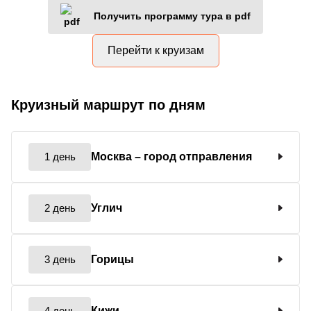
Получить программу тура в pdf
Перейти к круизам
Круизный маршрут по дням
1 день
Москва
– город отправления
2 день
Углич
3 день
Горицы
4 день
Кижи