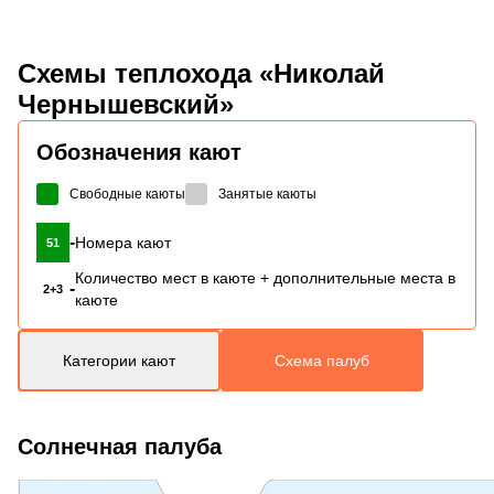
Схемы
теплохода «Николай
Чернышевский»
Обозначения кают
Свободные каюты
Занятые каюты
-
Номера кают
51
Количество мест в каюте + дополнительные места в
-
2+3
каюте
Категории кают
Схема палуб
Солнечная палуба