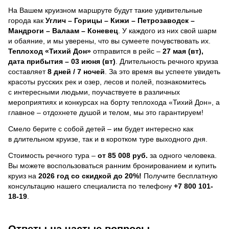
На Вашем круизном маршруте будут такие удивительные
города как
Углич – Горицы – Кижи – Петрозаводск –
Мандроги – Валаам – Коневец
. У каждого из них свой шарм
и обаяние, и мы уверены, что вы сумеете почувствовать их.
Теплоход
«Тихий Дон»
отправится в рейс –
27 мая (вт),
дата прибытия – 03 июня (вт)
. Длительность речного круиза
составляет
8 дней / 7 ночей
.
За это время вы успеете увидеть
красоты русских рек и озер, лесов и полей, познакомитесь
с интересными людьми, поучаствуете в различных
мероприятиях и конкурсах на борту теплохода «Тихий Дон», а
главное – отдохнете душой и телом, мы это гарантируем!
Смело берите с собой детей – им будет интересно как
в длительном круизе, так и в коротком туре выходного дня.
Стоимость речного тура –
от 85 008 руб.
за одного человека.
Вы можете воспользоваться ранним бронированием и купить
круиз на
2026 год со скидкой до 20%!
Получите бесплатную
консультацию нашего специалиста по телефону
+7 800 101-
18-19
.
Ответы на частые вопросы