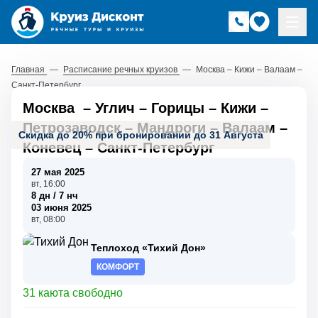
Главная
—
Расписание речных круизов
—
Москва – Кижи – Валаам –
Санкт-Петербург
Москва
–
Углич
–
Горицы
–
Кижи
–
Петрозаводск
–
Мандроги
–
Валаам
–
Скидка до 20% при бронировании до 31 Августа
Коневец
–
Санкт-Петербург
27 мая 2025
вт, 16:00
8 дн / 7 нч
03 июня 2025
вт, 08:00
Теплоход «Тихий Дон»
КОМФОРТ
31 каюта свободно