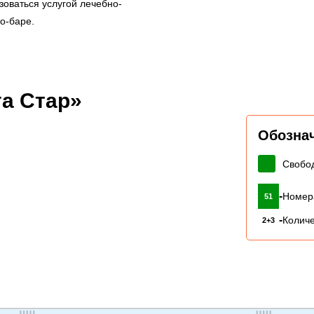
зоваться услугой лечебно-
о-баре.
а Стар»
Обозна
Свобо
-
Номер
51
-
Количе
2+3