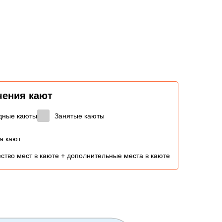
чения кают
дные каюты
Занятые каюты
а кают
ство мест в каюте + дополнительные места в каюте