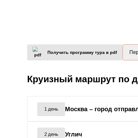
Пер
Получить программу тура в pdf
Круизный маршрут по 
Москва
– город отправ
1 день
Углич
2 день