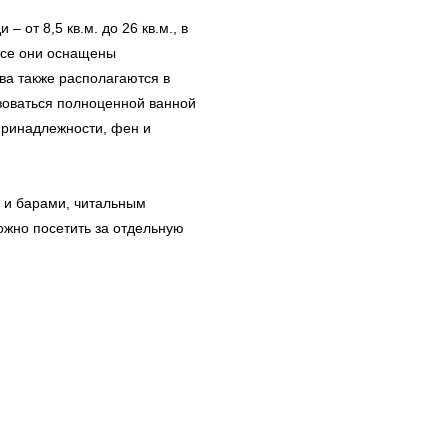
 от 8,5 кв.м. до 26 кв.м., в
 Все они оснащены
ва также располагаются в
ьзоваться полноценной ванной
принадлежности, фен и
 и барами, читальным
ожно посетить за отдельную