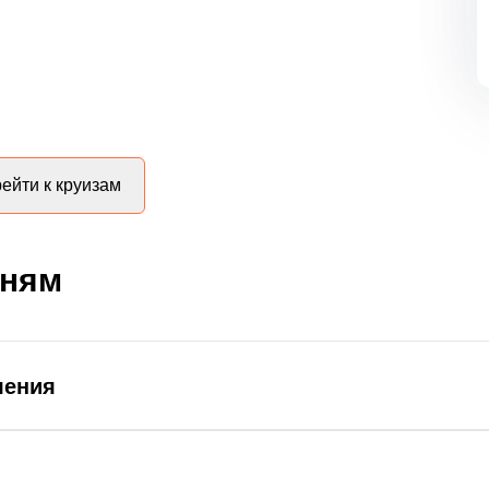
ейти к круизам
дням
ления