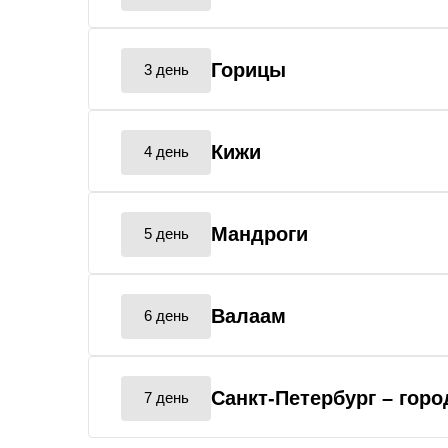
Горицы
3 день
Кижи
4 день
Мандроги
5 день
Валаам
6 день
Санкт-Петербург
– гор
7 день