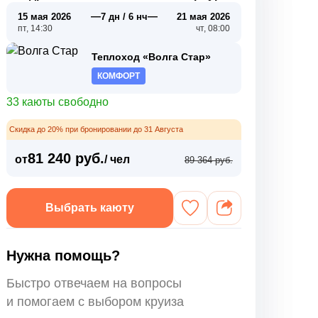
—
—
15 мая 2026
7 дн / 6 нч
21 мая 2026
пт, 14:30
чт, 08:00
Теплоход «Волга Стар»
КОМФОРТ
33 каюты свободно
Скидка до 20% при бронировании до 31 Августа
81 240 руб.
от
/ чел
89 364 руб.
Выбрать каюту
Нужна помощь?
Быстро отвечаем на вопросы
и помогаем с выбором круиза