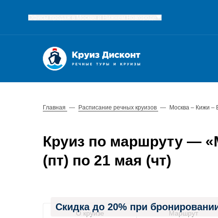
Офисы продаж в Москве и Нижнем Новгороде
Главная
—
Расписание речных круизов
—
Москва – Кижи –
Круиз по маршруту — «М
(пт) по 21 мая (чт)
Скидка до 20% при бронировании
О круизе
Маршрут