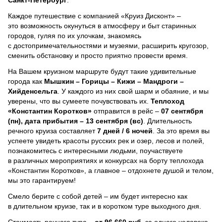
Каждое путешествие с компанией «Круиз Дисконт» –
это возможность окунуться в атмосферу и быт старинных
городов, гуляя по их улочкам, знакомясь
с достопримечательностями и музеями, расширить кругозор,
сменить обстановку и просто приятно провести время.
На Вашем круизном маршруте будут такие удивительные
города как
Мышкин – Горицы – Кижи – Мандроги –
Хийденсельга
. У каждого из них свой шарм и обаяние, и мы
уверены, что вы сумеете почувствовать их.
Теплоход
«Константин Коротков»
отправится в рейс –
07 сентября
(пн), дата прибытия – 13 сентября (вс)
. Длительность
речного круиза составляет
7 дней / 6 ночей
.
За это время вы
успеете увидеть красоты русских рек и озер, лесов и полей,
познакомитесь с интересными людьми, поучаствуете
в различных мероприятиях и конкурсах на борту теплохода
«Константин Коротков», а главное – отдохнете душой и телом,
мы это гарантируем!
Смело берите с собой детей – им будет интересно как
в длительном круизе, так и в коротком туре выходного дня.
Стоимость речного тура –
от 96 660 руб.
за одного человека.