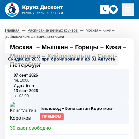
Главная
—
Расписание речных круизов
—
Москва – Кижи –
Хийденсельга – Санкт-Петербург
Москва
–
Мышкин
–
Горицы
–
Кижи
–
Мандроги
–
Хийденсельга
–
Санкт-
Скидка до 20% при бронировании до 31 Августа
Петербург
07 сент 2026
пн, 10:00
7 дн / 6 нч
13 сент 2026
вс, 08:00
Теплоход «Константин Коротков»
ПРЕМИУМ
39 кают свободно