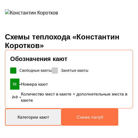
Схемы
теплохода «Константин
Коротков»
Обозначения кают
Свободные каюты
Занятые каюты
-
Номера кают
51
Количество мест в каюте + дополнительные места в
-
2+3
каюте
Категории кают
Схема палуб