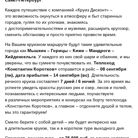
Каждое путешествие с компанией «Круиз Дисконт» –
это возможность окунуться в атмосферу и быт старинных
городов, гуляя по их улочкам, знакомясь
с достопримечательностями и музеями, расширить кругозор,
сменить обстановку и просто приятно провести время.
На Вашем круизном маршруте будут такие удивительные
города как
Мышкин – Горицы – Кижи – Мандроги –
Хийденсельга
. У каждого из них свой шарм и обаяние, и мы
уверены, что вы сумеете почувствовать их.
Теплоход
«Константин Коротков»
отправится в рейс –
08 сентября
(пн), дата прибытия – 14 сентября (вс)
. Длительность
речного круиза составляет
7 дней / 6 ночей
.
За это время вы
успеете увидеть красоты русских рек и озер, лесов и полей,
познакомитесь с интересными людьми, поучаствуете
в различных мероприятиях и конкурсах на борту теплохода
«Константин Коротков», а главное – отдохнете душой и телом,
мы это гарантируем!
Смело берите с собой детей – им будет интересно как
в длительном круизе, так и в коротком туре выходного дня.
Стоимость речного тура –
от 75 905 руб.
за одного человека.