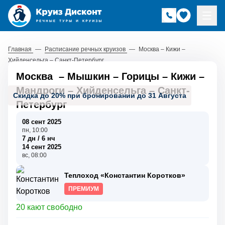
Главная
—
Расписание речных круизов
—
Москва – Кижи –
Хийденсельга – Санкт-Петербург
Москва
–
Мышкин
–
Горицы
–
Кижи
–
Мандроги
–
Хийденсельга
–
Санкт-
Скидка до 20% при бронировании до 31 Августа
Петербург
08 сент 2025
пн, 10:00
7 дн / 6 нч
14 сент 2025
вс, 08:00
Теплоход «Константин Коротков»
ПРЕМИУМ
20 кают свободно