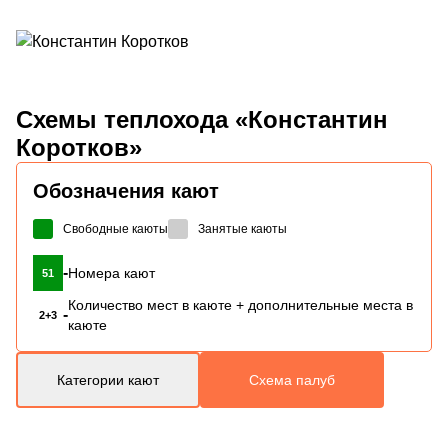
Схемы
теплохода «Константин
Коротков»
Обозначения кают
Свободные каюты
Занятые каюты
-
Номера кают
51
Количество мест в каюте + дополнительные места в
-
2+3
каюте
Категории кают
Схема палуб