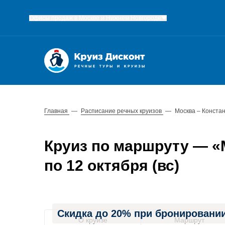
Офисы продаж в Москве и Нижнем Новгороде
Главная
—
Расписание речных круизов
—
Москва – Конста
Круиз по маршруту — «М
по 12 октября (вс)
Скидка до 20% при бронировании
О круизе
Маршрут