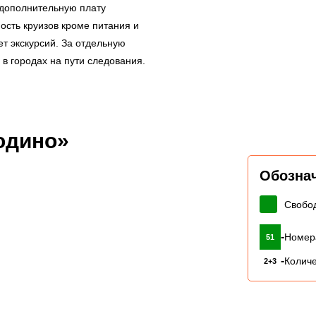
 дополнительную плату
ость круизов кроме питания и
т экскурсий. За отдельную
в городах на пути следования.
одино»
Обозна
Свобо
-
Номер
51
-
Количе
2+3