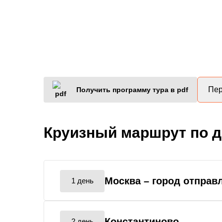
Пер
Получить программу тура в pdf
Круизный маршрут по 
Москва
– город отправ
1 день
Константиново
2 день