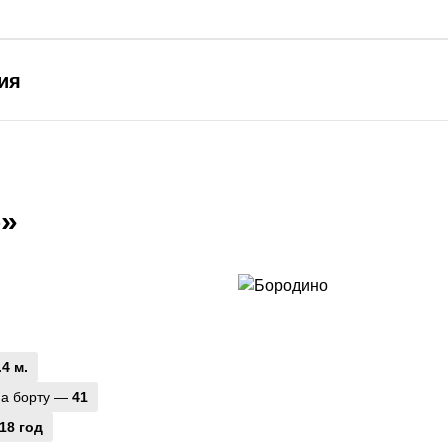
ия
о»
.4 м.
на борту —
41
18 год