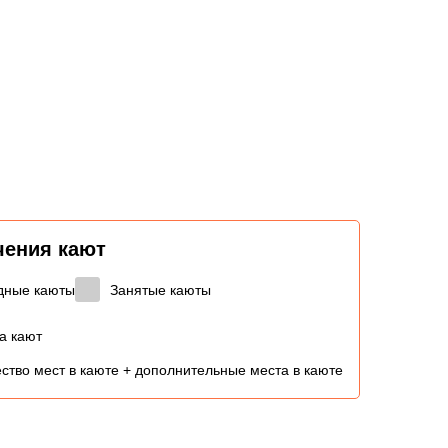
чения кают
дные каюты
Занятые каюты
а кают
ство мест в каюте + дополнительные места в каюте