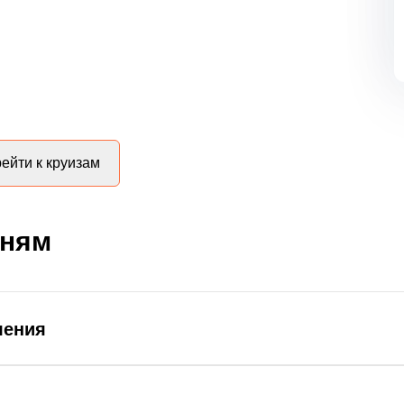
ейти к круизам
дням
ления