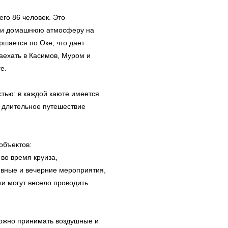
го 86 человек. Это
ески домашнюю атмосферу на
ршается по Оке, что дает
аехать в Касимов, Муром и
е.
ью: в каждой каюте имеется
е длительное путешествие
объектов:
во время круиза,
вные и вечерние мероприятия,
и могут весело проводить
можно принимать воздушные и