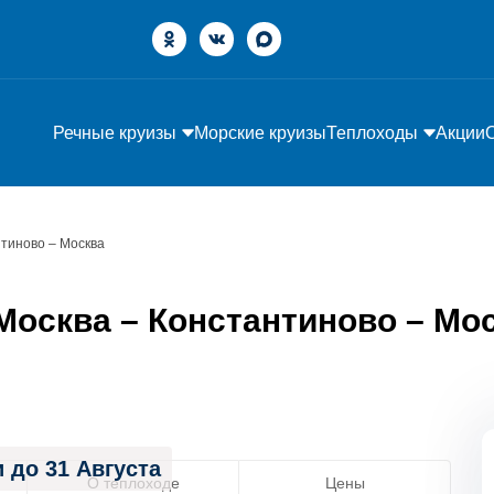
Речные круизы
Морские круизы
Теплоходы
Акции
нтиново – Москва
осква – Константиново – Моск
 до 31 Августа
О теплоходе
Цены