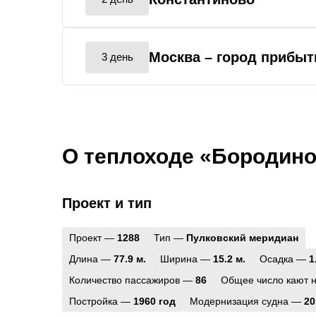
Москва
– город прибыт
3 день
О теплоходе «Бородин
Проект и тип
Проект —
1288
Тип —
Пулковский меридиан
Длина —
77.9 м.
Ширина —
15.2 м.
Осадка —
1
Количество пассажиров —
86
Общее число кают 
Постройка —
1960 год
Модернизация судна —
20