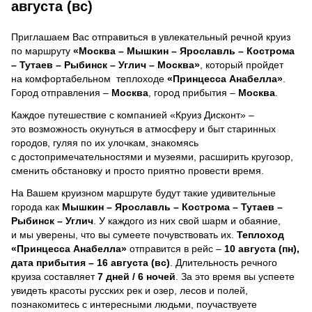
августа (вс)
Приглашаем Вас отправиться в увлекательный речной круиз
по маршруту
«Москва – Мышкин – Ярославль – Кострома
– Тутаев – Рыбинск – Углич – Москва»
, который пройдет
на комфортабельном теплоходе
«Принцесса Анабелла»
.
Город отправления –
Москва
, город прибытия –
Москва
.
Каждое путешествие с компанией «Круиз Дисконт» –
это возможность окунуться в атмосферу и быт старинных
городов, гуляя по их улочкам, знакомясь
с достопримечательностями и музеями, расширить кругозор,
сменить обстановку и просто приятно провести время.
На Вашем круизном маршруте будут такие удивительные
города как
Мышкин – Ярославль – Кострома – Тутаев –
Рыбинск – Углич
. У каждого из них свой шарм и обаяние,
и мы уверены, что вы сумеете почувствовать их.
Теплоход
«Принцесса Анабелла»
отправится в рейс –
10 августа (пн),
дата прибытия – 16 августа (вс)
. Длительность речного
круиза составляет
7 дней / 6 ночей
.
За это время вы успеете
увидеть красоты русских рек и озер, лесов и полей,
познакомитесь с интересными людьми, поучаствуете