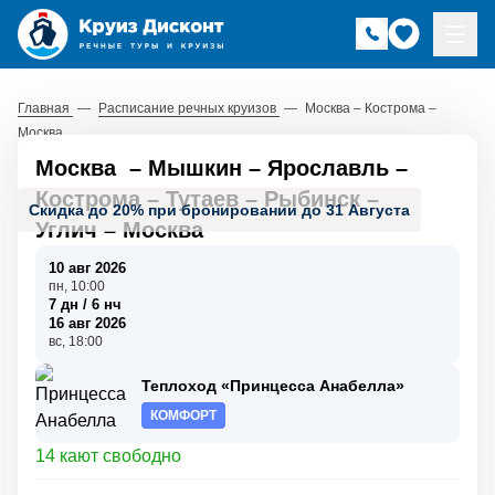
Главная
—
Расписание речных круизов
—
Москва – Кострома –
Москва
Москва
–
Мышкин
–
Ярославль
–
Кострома
–
Тутаев
–
Рыбинск
–
Скидка до 20% при бронировании до 31 Августа
Углич
–
Москва
10 авг 2026
пн, 10:00
7 дн / 6 нч
16 авг 2026
вс, 18:00
Теплоход «Принцесса Анабелла»
КОМФОРТ
14 кают свободно